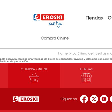
Tiendas
O
Compra Online
Home
Lo último de nuestras m
Esta ensalada contiene una variedad de brotes seleccionados, lavados y listos para consumir, com
facilidad de preparación.
COMPRA ONLINE
TIENDAS
Síguenos