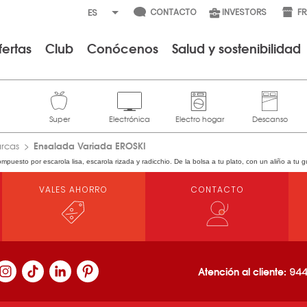
CONTACTO
INVESTORS
F
fertas
Club
Conócenos
Salud y sostenibilidad
Ensalada Variada EROSKI
arcas
puesto por escarola lisa, escarola rizada y radicchio. De la bolsa a tu plato, con un aliño a tu 
VALES AHORRO
CONTACTO
Atención al cliente:
944