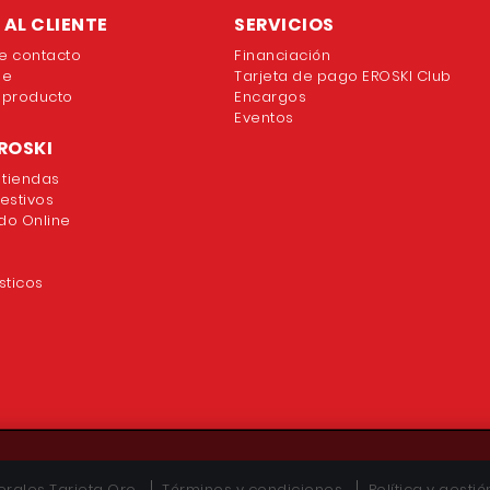
AL CLIENTE
SERVICIOS
e contacto
Financiación
ne
Tarjeta de pago EROSKI Club
 producto
Encargos
Eventos
ROSKI
 tiendas
festivos
o Online
sticos
rales Tarjeta Oro
Términos y condiciones
Política y gesti