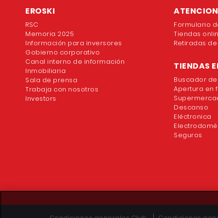
EROSKI
ATENCION 
RSC
Formulario d
Memoria 2025
Tiendas onli
Información para inversores
Retiradas de
Gobierno corporativo
Canal interno de información
TIENDAS E
Inmobiliaria
Buscador de
Sala de prensa
Apertura en 
Trabaja con nosotros
Supermercad
Investors
Descanso
Eléctronica
Electrodomé
Seguros
Condiciones generales Club
Condiciones gene