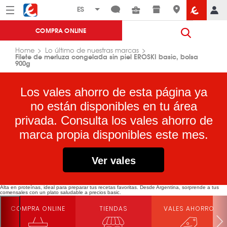
Menú
Eroski
COMPRA ONLINE
Home
Lo último de nuestras marcas
Filete de merluza congelada sin piel EROSKI basic, bolsa
900g
Los vales ahorro de esta página ya
no están disponibles en tu área
privada. Consulta los vales ahorro de
marca propia disponibles este mes.
Ver vales
Alta en proteínas, ideal para preparar tus recetas favoritas. Desde Argentina, sorprende a tus
comensales con un plato saludable a precios basic.
COMPRA ONLINE
TIENDAS
VALES AHORRO