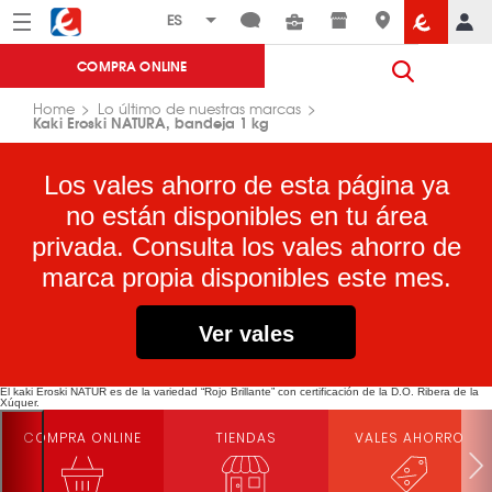
Menú
Eroski
COMPRA ONLINE
Home
Lo último de nuestras marcas
Kaki Eroski NATURA, bandeja 1 kg
Los vales ahorro de esta página ya
no están disponibles en tu área
privada. Consulta los vales ahorro de
marca propia disponibles este mes.
Ver vales
El kaki Eroski NATUR es de la variedad “Rojo Brillante” con certificación de la D.O. Ribera de la
Xúquer.
COMPRA ONLINE
TIENDAS
VALES AHORRO