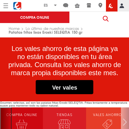
Menú
Eroski
COMPRA ONLINE
Home
Lo último de nuestras marcas
Patatas fritas lisas Eroski SELEQTIA 150 gr​
Los vales ahorro de esta página ya
no están disponibles en tu área
privada. Consulta los vales ahorro de
marca propia disponibles este mes.
Ver vales
Gourmet, selectas, así son las patatas fritas Eroski SELEQTIA. Fritas lentamente a temperatura
suave para mantener todo su sabor natural.
COMPRA ONLINE
TIENDAS
VALES AHORRO