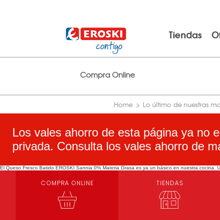
Tiendas
O
Compra Online
Home
Lo último de nuestras m
Los vales ahorro de esta página ya no e
privada. Consulta los vales ahorro de m
El Queso Fresco Batido EROSKI Sannia 0% Materia Grasa es ya un básico en nuestra cocina. Un a
COMPRA ONLINE
TIENDAS