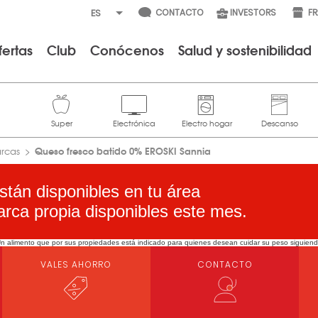
CONTACTO
INVESTORS
F
fertas
Club
Conócenos
Salud y sostenibilidad
Queso fresco batido 0% EROSKI Sannia
arcas
stán disponibles en tu área
arca propia disponibles este mes.
limento que por sus propiedades está indicado para quienes desean cuidar su peso siguiendo un
VALES AHORRO
CONTACTO