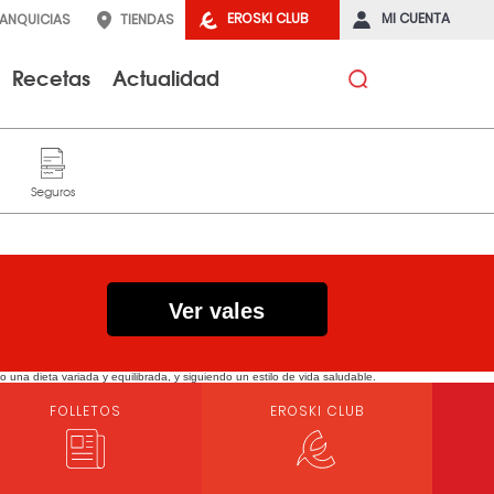
EROSKI CLUB
MI CUENTA
RANQUICIAS
TIENDAS
Recetas
Actualidad
Ver vales
a dieta variada y equilibrada, y siguiendo un estilo de vida saludable.
FOLLETOS
EROSKI CLUB