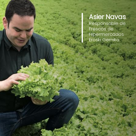
Asier Navas
Responsable de
Frescos de
Hipermercados
Eroski Gernika