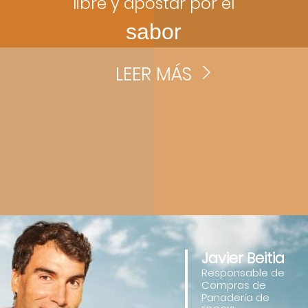
libre y apostar por el
sabor
LEER MÁS
Javier Beitia
Responsable de
Compras de
Panadería de