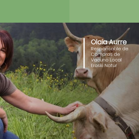
Olaia Aurre
Responsable de
Compras de
Vacuno Local
Eroski Natur