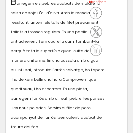
B
arregem els pebres acabats de moldre, la
salsa de soja i l'oli d'oliva. Amb la mescla
resultant, untem els talls de filet prèviament
tallats a trossos regulars. En una paella
antiadherent, fem coure la carn, tombant-la
perquè tota la superfície quedi cuita de
manera uniforme. En una cassola amb aigua
bullint i sal, introduïm l'arròs salvatge, ho tapem
i ho deixem bullir una hora Comprovem que
quedi suau, i ho escorrem. En una plata,
barregem l'arròs amb oli, sal i pebre, les panses
i les nous pelades. Servim el filet de porc
acompanyat de l'arròs, ben calent, acabat de
treure del foc.