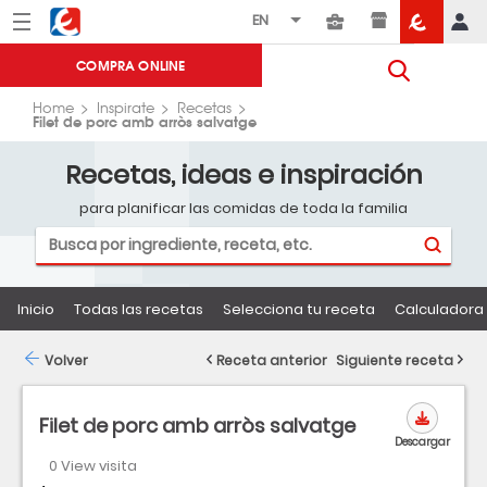
Menú
Eroski
COMPRA ONLINE
Home
Inspirate
Recetas
Filet de porc amb arròs salvatge
Recetas, ideas e inspiración
para planificar las comidas de toda la familia
Inicio
Todas las recetas
Selecciona tu receta
Calculadora 
Volver
Receta anterior
Siguiente receta
Filet de porc amb arròs salvatge
Descargar
0 View visita