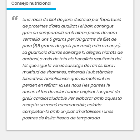
Consejo nutricional
Una ració de filet de porc destaca per l'aportació
de proteïnes d'alta qualitat i el baix contingut
gras en comparació amb altres peces de carn
vermella, uns 5 grams per 100 grams de filet de
porc (6,5 grams de greix per ració, més o menys).
La guarnició d'arròs salvatge hi afegeix hidrats de
carboni, a més de tots els beneficis resultants del
fet que sigui la versió salvatge de l'arròs: fibra i
multitud de vitamines, minerals i substàncies
bioactives beneficioses que normalment es
perden en refinar-lo. Les nous i les panses hi
donen el toc de color i sabor original, i un punt de
greix cardiosaludable. Per elaborar amb aquesta
recepta un menú recomanable, caldria
completar-lo amb un plat d'hortalisses i unes
postres de fruita fresca de temporada.