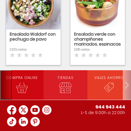
Ensalada Waldorf con
Ensalada verde con
pechuga de pavo
champiñones
marinados, espinacas
y tomate
2325 visitas
2281 visitas
COMPRA ONLINE
TIENDAS
VALES AHORRO
944 943 444
L-S de 9:00h a 22:00h