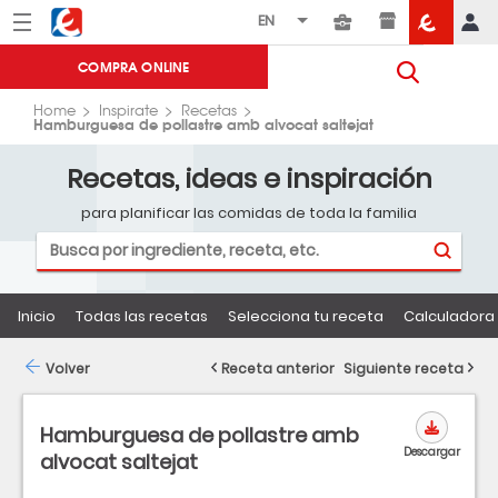
Menú
Eroski
COMPRA ONLINE
Home
Inspirate
Recetas
Hamburguesa de pollastre amb alvocat saltejat
Recetas, ideas e inspiración
para planificar las comidas de toda la familia
Inicio
Todas las recetas
Selecciona tu receta
Calculadora 
Volver
Receta anterior
Siguiente receta
Hamburguesa de pollastre amb
Descargar
alvocat saltejat