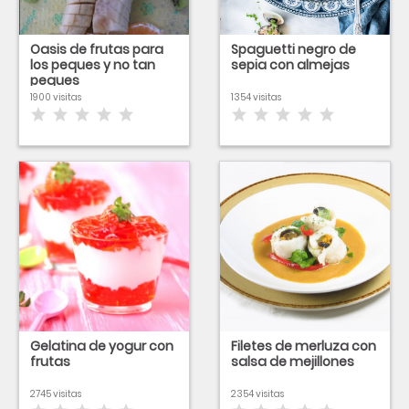
Oasis de frutas para
Spaguetti negro de
los peques y no tan
sepia con almejas
peques
1900 visitas
1354 visitas
Gelatina de yogur con
Filetes de merluza con
frutas
salsa de mejillones
2745 visitas
2354 visitas