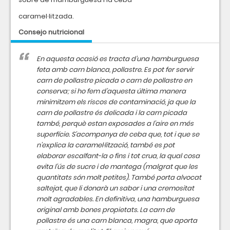
caramel·litzada.
Consejo nutricional
En aquesta ocasió es tracta d’una hamburguesa
feta amb carn blanca, pollastre. Es pot fer servir
carn de pollastre picada o carn de pollastre en
conserva; si ho fem d’aquesta última manera
minimitzem els riscos de contaminació, ja que la
carn de pollastre és delicada i la carn picada
també, perquè estan exposades a l’aire en més
superfície. S’acompanya de ceba que, tot i que se
n’explica la caramel·lització, també es pot
elaborar escalfant-la o fins i tot crua, la qual cosa
evita l’ús de sucre i de mantega (malgrat que les
quantitats són molt petites). També porta alvocat
saltejat, que li donarà un sabor i una cremositat
molt agradables. En definitiva, una hamburguesa
original amb bones propietats. La carn de
pollastre és una carn blanca, magra, que aporta