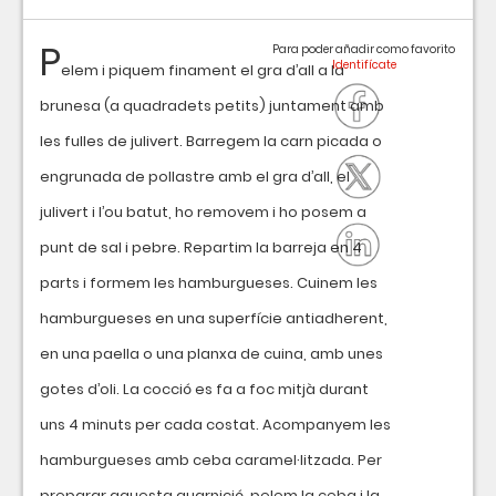
P
Para poder añadir como favorito
elem i piquem finament el gra d’all a la
brunesa (a quadradets petits) juntament amb
les fulles de julivert. Barregem la carn picada o
engrunada de pollastre amb el gra d’all, el
julivert i l’ou batut, ho removem i ho posem a
punt de sal i pebre. Repartim la barreja en 4
parts i formem les hamburgueses. Cuinem les
hamburgueses en una superfície antiadherent,
en una paella o una planxa de cuina, amb unes
gotes d’oli. La cocció es fa a foc mitjà durant
uns 4 minuts per cada costat. Acompanyem les
hamburgueses amb ceba caramel·litzada. Per
preparar aquesta guarnició, pelem la ceba i la