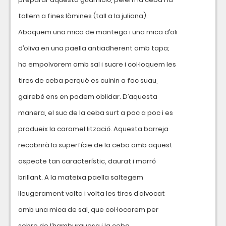
tallem a fines làmines (tall a la juliana).
Aboquem una mica de mantega i una mica d’oli
d’oliva en una paella antiadherent amb tapa;
ho empolvorem amb sal i sucre i col·loquem les
tires de ceba perquè es cuinin a foc suau,
gairebé ens en podem oblidar. D’aquesta
manera, el suc de la ceba surt a poc a poc i es
produeix la caramel·lització. Aquesta barreja
recobrirà la superfície de la ceba amb aquest
aspecte tan característic, daurat i marró
brillant. A la mateixa paella saltegem
lleugerament volta i volta les tires d’alvocat
amb una mica de sal, que col·locarem per
sobre de l’hamburguesa i la ceba