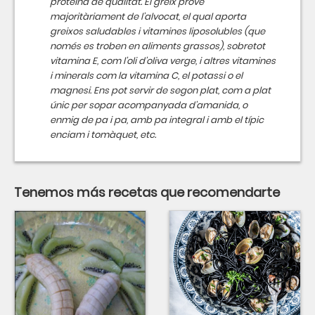
proteïna de qualitat. El greix prové
majoritàriament de l’alvocat, el qual aporta
greixos saludables i vitamines liposolubles (que
només es troben en aliments grassos), sobretot
vitamina E, com l’oli d’oliva verge, i altres vitamines
i minerals com la vitamina C, el potassi o el
magnesi. Ens pot servir de segon plat, com a plat
únic per sopar acompanyada d’amanida, o
enmig de pa i pa, amb pa integral i amb el típic
enciam i tomàquet, etc.
Tenemos más recetas que recomendarte