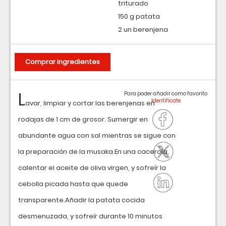
triturado
150 g patata
2 un berenjena
Comprar ingredientes
L
Para poder añadir como favorito
avar, limpiar y cortar las berenjenas en
rodajas de 1 cm de grosor. Sumergir en
abundante agua con sal mientras se sigue con
la preparación de la musaka.En una cacerola,
calentar el aceite de oliva virgen, y sofreír la
cebolla picada hasta que quede
transparente.Añadir la patata cocida
desmenuzada, y sofreír durante 10 minutos