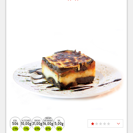
GRASAS
KCAL
AZÚCARES
GRASAS
SATURADAS
SAL
506
10,00g
31,00g
16,00g
5,00g
25%
11%
45%
81%
16%