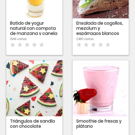
Batido de yogur
Ensalada de cogollos,
natural con compota
mezclum y
de manzana y canela
espárragos blancos
D.O Navarra
1546 visitas
2480 visitas
Triángulos de sandía
Smoothie de fresas y
con chocolate
plátano