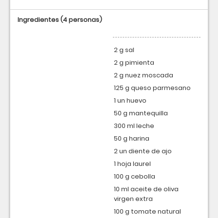
Ingredientes
(4 personas)
2 g sal
2 g pimienta
2 g nuez moscada
125 g queso parmesano
1 un huevo
50 g mantequilla
300 ml leche
50 g harina
2 un diente de ajo
1 hoja laurel
100 g cebolla
10 ml aceite de oliva
virgen extra
100 g tomate natural