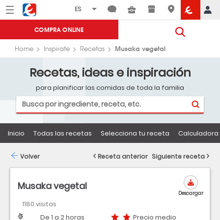
Menú
Eroski
COMPRA ONLINE
Musaka vegetal
Home
Inspirate
Recetas
Recetas, ideas e inspiración
para planificar las comidas de toda la familia
Inicio
Todas las recetas
Selecciona tu receta
Calculadora 
Volver
Receta anterior
Siguiente receta
Musaka vegetal
Descargar
1180 visitas
Dificultad
Tiempo
Precio medio
De 1 a 2 horas
Precio medio