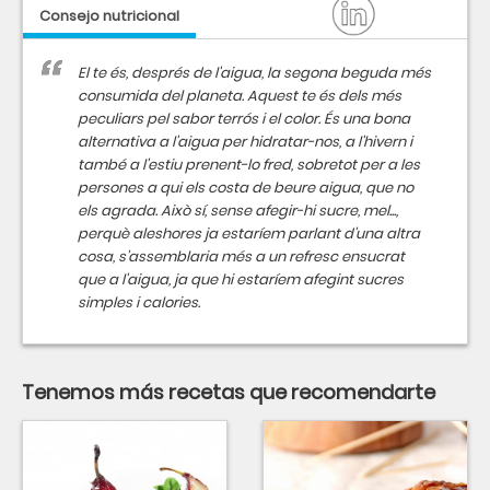
Consejo nutricional
El te és, després de l'aigua, la segona beguda més
consumida del planeta. Aquest te és dels més
peculiars pel sabor terrós i el color. És una bona
alternativa a l'aigua per hidratar-nos, a l'hivern i
també a l'estiu prenent-lo fred, sobretot per a les
persones a qui els costa de beure aigua, que no
els agrada. Això sí, sense afegir-hi sucre, mel...,
perquè aleshores ja estaríem parlant d'una altra
cosa, s’assemblaria més a un refresc ensucrat
que a l'aigua, ja que hi estaríem afegint sucres
simples i calories.
Tenemos más recetas que recomendarte