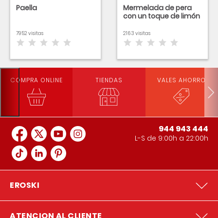
Paella
Mermelada de pera
con un toque de limón
7952 visitas
2163 visitas
COMPRA ONLINE
TIENDAS
VALES AHORRO
944 943 444
L-S de 9:00h a 22:00h
EROSKI
ATENCION AL CLIENTE