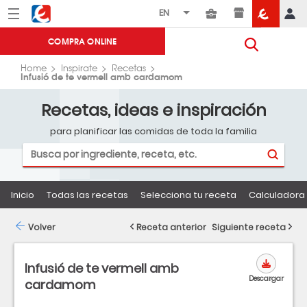
Menú
Eroski
COMPRA ONLINE
Home
Inspirate
Recetas
Infusió de te vermell amb cardamom
Recetas, ideas e inspiración
para planificar las comidas de toda la familia
Inicio
Todas las recetas
Selecciona tu receta
Calculadora 
Volver
Receta anterior
Siguiente receta
Infusió de te vermell amb
Descargar
cardamom