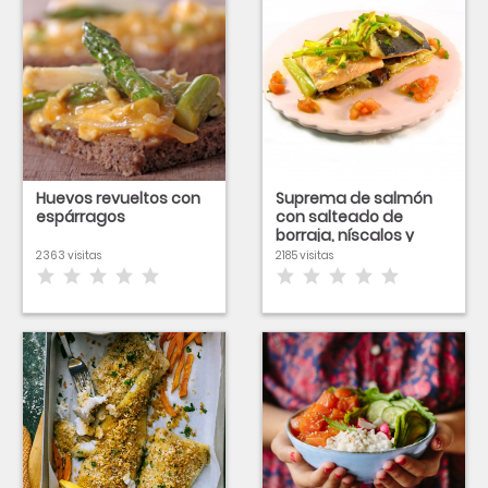
Huevos revueltos con
Suprema de salmón
espárragos
con salteado de
borraja, níscalos y
vinagreta de tomate
2363 visitas
2185 visitas