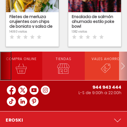
Filetes de merluza
Ensalada de salmón
crujientes con chips
ahumado estilo poke
de boniato y salsa de
bowl
yogurt
14093 visitas
1382 visitas
COMPRA ONLINE
TIENDAS
VALES AHORRO
944 943 444
L-S de 9:00h a 22:00h
EROSKI