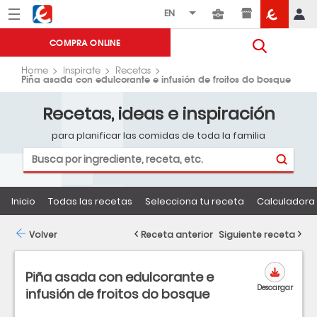
Menú
Eroski
COMPRA ONLINE
Home
Inspirate
Recetas
Piña asada con edulcorante e infusión de froitos do bosque
Recetas, ideas e inspiración
para planificar las comidas de toda la familia
Inicio
Todas las recetas
Selecciona tu receta
Calculadora 
Volver
Receta anterior
Siguiente receta
Piña asada con edulcorante e
Descargar
infusión de froitos do bosque