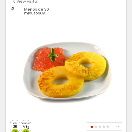
0 View visita
Dificultad
Tiempo
Menos de 30
minutosGA
KCAL
AZÚCARES
30
4,9g
2%
6%