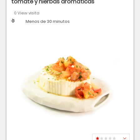
tomate y hierbas aromáticas
0 View visita
Dificultad
Tiempo
Menos de 30 minutos