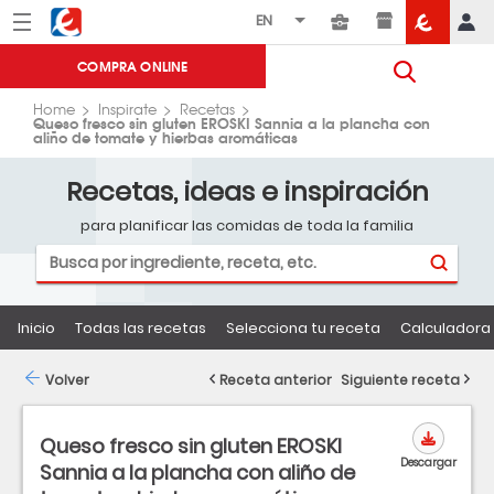
Menú
Eroski
COMPRA ONLINE
Home
Inspirate
Recetas
Queso fresco sin gluten EROSKI Sannia a la plancha con
aliño de tomate y hierbas aromáticas
Recetas, ideas e inspiración
para planificar las comidas de toda la familia
Inicio
Todas las recetas
Selecciona tu receta
Calculadora 
Volver
Receta anterior
Siguiente receta
Queso fresco sin gluten EROSKI
Descargar
Sannia a la plancha con aliño de