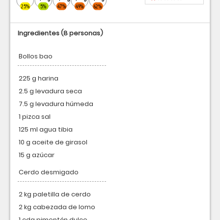
25%
5%
47%
49%
62%
Ingredientes
(8 personas)
Bollos bao
225 g harina
2.5 g levadura seca
7.5 g levadura húmeda
1 pizca sal
125 ml agua tibia
10 g aceite de girasol
15 g azúcar
Cerdo desmigado
2 kg paletilla de cerdo
2 kg cabezada de lomo
1 cda pimentón dulce