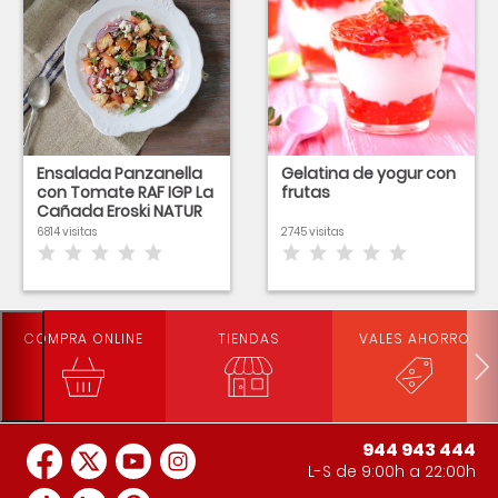
Ensalada Panzanella
Gelatina de yogur con
con Tomate RAF IGP La
frutas
Cañada Eroski NATUR
6814 visitas
2745 visitas
COMPRA ONLINE
TIENDAS
VALES AHORRO
944 943 444
L-S de 9:00h a 22:00h