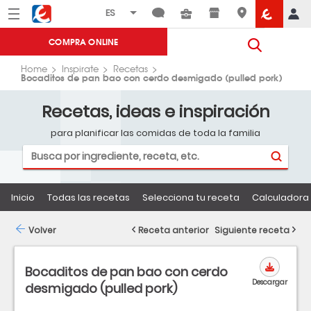
Menú
Eroski
COMPRA ONLINE
Home
Inspirate
Recetas
Bocaditos de pan bao con cerdo desmigado (pulled pork)
Recetas, ideas e inspiración
para planificar las comidas de toda la familia
Inicio
Todas las recetas
Selecciona tu receta
Calculadora 
Volver
Receta anterior
Siguiente receta
Bocaditos de pan bao con cerdo
Descargar
desmigado (pulled pork)