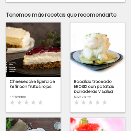
Tenemos más recetas que recomendarte
Cheesecake ligera de
Bacalao troceado
kefir con frutos rojos
EROSKI con patatas
panaderas y salsa
alioli
4328 visitas
5076 visitas