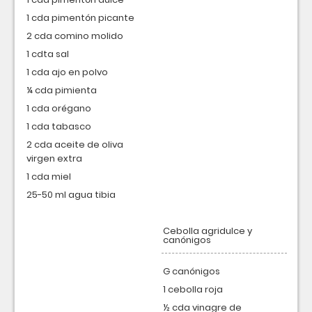
1 cda pimentón picante
2 cda comino molido
1 cdta sal
1 cda ajo en polvo
¼ cda pimienta
1 cda orégano
1 cda tabasco
2 cda aceite de oliva
virgen extra
1 cda miel
25-50 ml agua tibia
Cebolla agridulce y
canónigos
G canónigos
1 cebolla roja
½ cda vinagre de