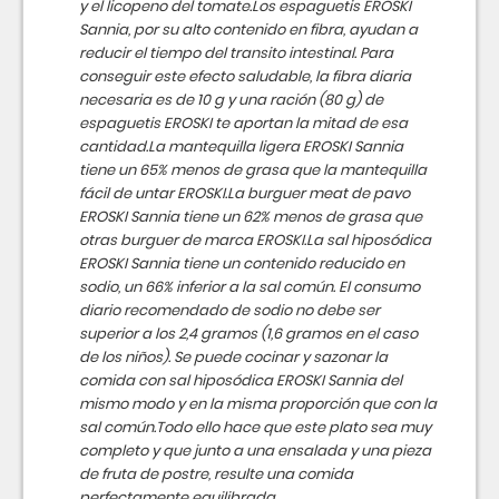
y el licopeno del tomate.Los espaguetis EROSKI
Sannia, por su alto contenido en fibra, ayudan a
reducir el tiempo del transito intestinal. Para
conseguir este efecto saludable, la fibra diaria
necesaria es de 10 g y una ración (80 g) de
espaguetis EROSKI te aportan la mitad de esa
cantidad.La mantequilla ligera EROSKI Sannia
tiene un 65% menos de grasa que la mantequilla
fácil de untar EROSKI.La burguer meat de pavo
EROSKI Sannia tiene un 62% menos de grasa que
otras burguer de marca EROSKI.La sal hiposódica
EROSKI Sannia tiene un contenido reducido en
sodio, un 66% inferior a la sal común. El consumo
diario recomendado de sodio no debe ser
superior a los 2,4 gramos (1,6 gramos en el caso
de los niños). Se puede cocinar y sazonar la
comida con sal hiposódica EROSKI Sannia del
mismo modo y en la misma proporción que con la
sal común.Todo ello hace que este plato sea muy
completo y que junto a una ensalada y una pieza
de fruta de postre, resulte una comida
perfectamente equilibrada.