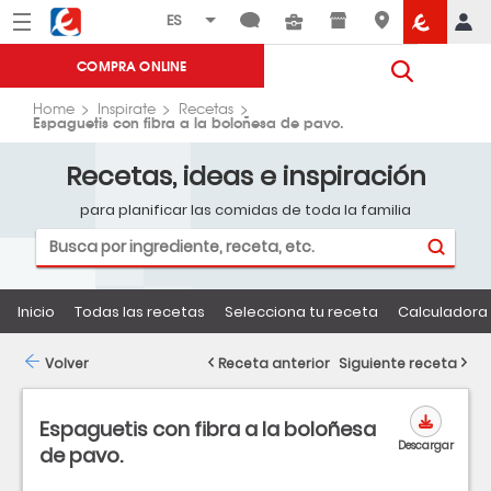
Menú
Eroski
COMPRA ONLINE
Home
Inspirate
Recetas
Espaguetis con fibra a la boloñesa de pavo.
Recetas, ideas e inspiración
para planificar las comidas de toda la familia
Inicio
Todas las recetas
Selecciona tu receta
Calculadora 
Volver
Receta anterior
Siguiente receta
Espaguetis con fibra a la boloñesa
Descargar
de pavo.