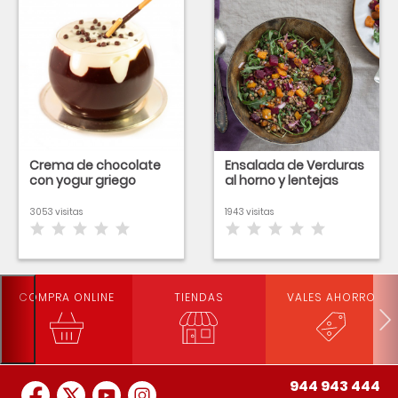
Crema de chocolate
Ensalada de Verduras
con yogur griego
al horno y lentejas
3053 visitas
1943 visitas
COMPRA ONLINE
TIENDAS
VALES AHORRO
944 943 444