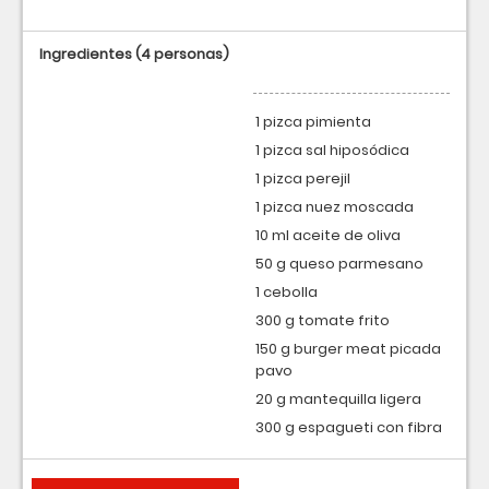
Ingredientes
(4 personas)
1 pizca pimienta
1 pizca sal hiposódica
1 pizca perejil
1 pizca nuez moscada
10 ml aceite de oliva
50 g queso parmesano
1 cebolla
300 g tomate frito
150 g burger meat picada
pavo
20 g mantequilla ligera
300 g espagueti con fibra