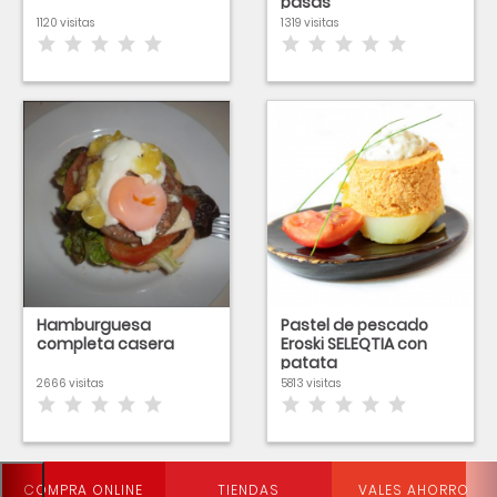
pasas
1120 visitas
1319 visitas
Hamburguesa
Pastel de pescado
completa casera
Eroski SELEQTIA con
patata
2666 visitas
5813 visitas
COMPRA ONLINE
TIENDAS
VALES AHORRO