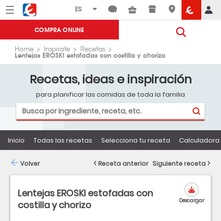
Menú
Eroski
COMPRA ONLINE
Home
Inspirate
Recetas
Lentejas EROSKI estofadas con costilla y chorizo
Recetas, ideas e inspiración
para planificar las comidas de toda la familia
Inicio
Todas las recetas
Selecciona tu receta
Calculadora 
Volver
Receta anterior
Siguiente receta
Lentejas EROSKI estofadas con
Descargar
costilla y chorizo