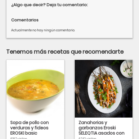
¿Algo que decir? Deja tu comentario:
Comentarios
Actualmente no hay ningún comentario.
Tenemos más recetas que recomendarte
Sopa de pollo con
Zanahorias y
verduras y fideos
garbanzos Eroski
EROSKI basic
SELEQTIA asados con
miel en salsa tahina
6197 visitas
6742 visitas