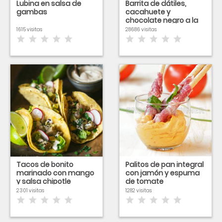
Lubina en salsa de
Barrita de dátiles,
gambas
cacahuete y
chocolate negro a la
sal
1615 visitas
28686 visitas
Tacos de bonito
Palitos de pan integral
marinado con mango
con jamón y espuma
y salsa chipotle
de tomate
2301 visitas
1282 visitas