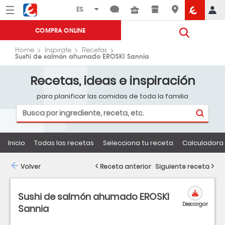
Menú
Eroski
COMPRA ONLINE
Home
Inspirate
Recetas
Sushi de salmón ahumado EROSKI Sannia
Recetas, ideas e inspiración
para planificar las comidas de toda la familia
Inicio
Todas las recetas
Selecciona tu receta
Calculadora 
Volver
Receta anterior
Siguiente receta
Sushi de salmón ahumado EROSKI
Descargar
Sannia