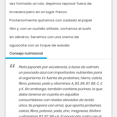
vez formado un rulo, dejamos reposar fuera de
la nevera pero en un lugar fresco.
Posteriormente quitamos con cuidado el papel
film y, con un cuchillo afilado, cortamos el sushi
en cilindros. Servimos con una crema de
aguacate con un toque de wasabi.
Consejo nutricional
Plato japonés por excelencia, a base de salmón,
un pescado azul con importantes nutrientes para
el organismo. Es fuente de proteínas, hierro, calcio,
fibra, potasio, yodo y vitaminas A, B3, B5, B7, B9, C, E
y K. Sin embargo, también contiene purinas, lo que
debe tenerse en cuenta en aquellos
consumidores con niveles elevados de ácido
úrico. Se prepara con arroz, que aporta proteínas,
calcio, fibra, potasio, yodo, zinc, magnesio, fósforo
y vitaminas B3, B7, B9 y K. El aguacate, junto con el