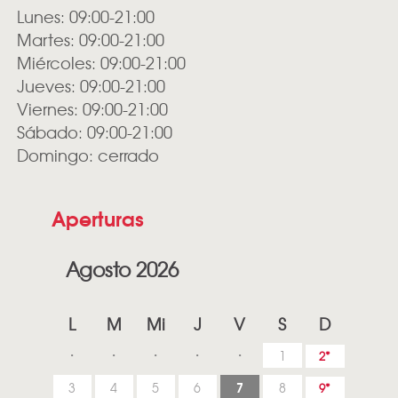
Lunes: 09:00-21:00
Martes: 09:00-21:00
Miércoles: 09:00-21:00
Jueves: 09:00-21:00
Viernes: 09:00-21:00
Sábado: 09:00-21:00
Domingo: cerrado
Aperturas
Agosto 2026
L
M
Mi
J
V
S
D
1
2
7
3
4
5
6
8
9