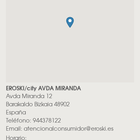
EROSKI/city AVDA MIRANDA
Avda Miranda 12
Barakaldo
Bizkaia
48902
España
Teléfono:
944378122
Email:
atencionalconsumidor@eroski.es
Horario: