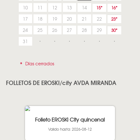
10
11
12
13
14
15
16
17
18
19
20
21
22
23
24
25
26
27
28
29
30
31
*
Días cerrados
FOLLETOS DE EROSKI/city AVDA MIRANDA
Folleto EROSKI City quincenal
Valido hasta: 2026-08-12