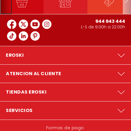
944 943 444
L-S de 9:00h a 22:00h
EROSKI
ATENCION AL CLIENTE
TIENDAS EROSKI
SERVICIOS
Formas de pago: