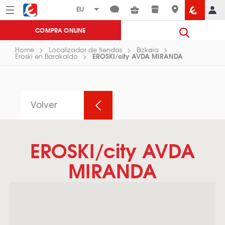
Menú
Eroski
COMPRA ONLINE
Home
Localizador de tiendas
Bizkaia
EROSKI/city AVDA MIRANDA
Eroski en Barakaldo
Volver
EROSKI/city AVDA
MIRANDA