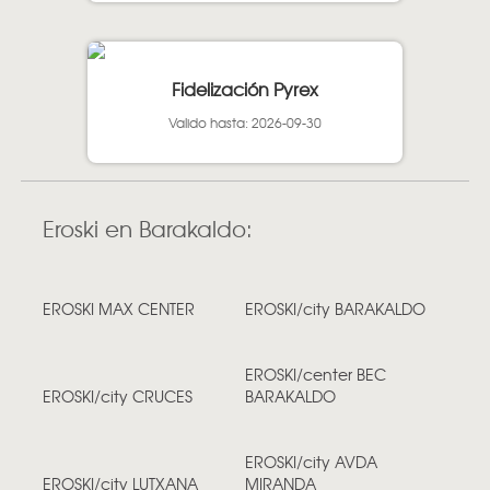
Fidelización Pyrex
Valido hasta: 2026-09-30
Eroski en Barakaldo:
EROSKI MAX CENTER
EROSKI/city BARAKALDO
EROSKI/center BEC
EROSKI/city CRUCES
BARAKALDO
EROSKI/city AVDA
EROSKI/city LUTXANA
MIRANDA