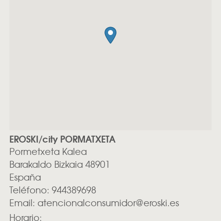
EROSKI/city PORMATXETA
Pormetxeta Kalea
Barakaldo
Bizkaia
48901
España
Teléfono:
944389698
Email:
atencionalconsumidor@eroski.es
Horario: