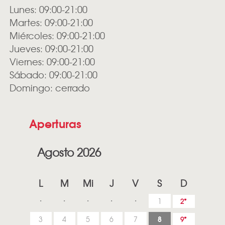
Lunes: 09:00-21:00
Martes: 09:00-21:00
Miércoles: 09:00-21:00
Jueves: 09:00-21:00
Viernes: 09:00-21:00
Sábado: 09:00-21:00
Domingo: cerrado
Aperturas
Agosto 2026
L
M
Mi
J
V
S
D
1
2
8
3
4
5
6
7
9