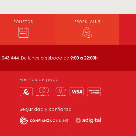
FOLLETOS
EROSKI CLUB
9:00 a 22:00h
 943 444
. De lunes a sábado de
Formas de pago:
Seguridad y confianza: