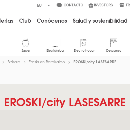
CONTACTO
INVESTORS
F
fertas
Club
Conócenos
Salud y sostenibilidad
EROSKI/city LASESARRE
Bizkaia
Eroski en Barakaldo
EROSKI/city LASESARRE