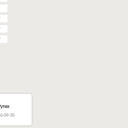
Pyrex
26-09-30