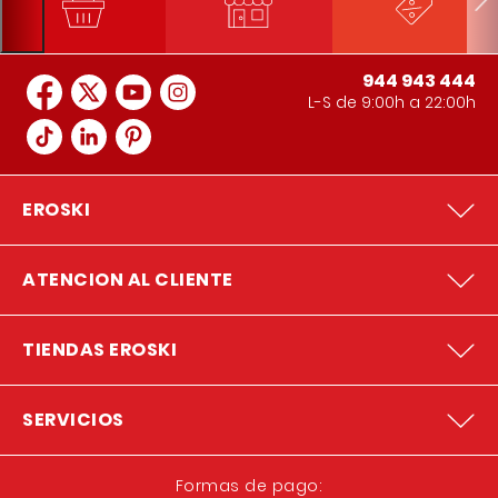
944 943 444
L-S de 9:00h a 22:00h
EROSKI
ATENCION AL CLIENTE
TIENDAS EROSKI
SERVICIOS
Formas de pago: