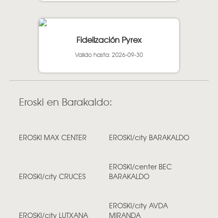
Fidelización Pyrex
Valido hasta: 2026-09-30
Eroski en Barakaldo:
EROSKI MAX CENTER
EROSKI/city BARAKALDO
EROSKI/center BEC
EROSKI/city CRUCES
BARAKALDO
EROSKI/city AVDA
EROSKI/city LUTXANA
MIRANDA