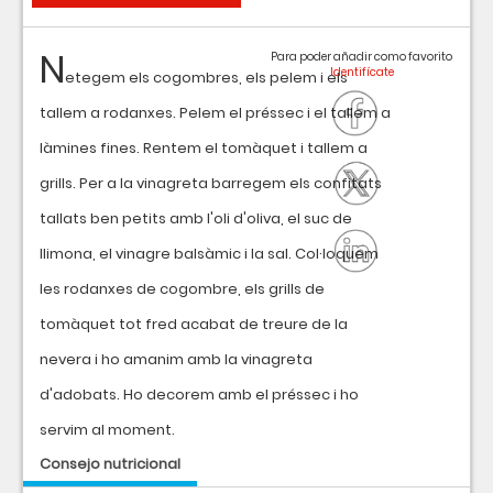
N
Para poder añadir como favorito
etegem els cogombres, els pelem i els
tallem a rodanxes. Pelem el préssec i el tallem a
làmines fines. Rentem el tomàquet i tallem a
grills. Per a la vinagreta barregem els confitats
tallats ben petits amb l'oli d'oliva, el suc de
llimona, el vinagre balsàmic i la sal. Col·loquem
les rodanxes de cogombre, els grills de
tomàquet tot fred acabat de treure de la
nevera i ho amanim amb la vinagreta
d'adobats. Ho decorem amb el préssec i ho
servim al moment.
Consejo nutricional