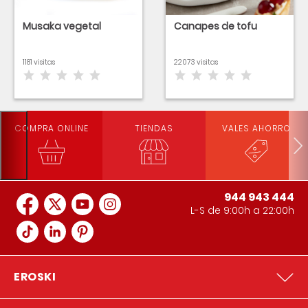
Musaka vegetal
Canapes de tofu
1181 visitas
22073 visitas
COMPRA ONLINE
TIENDAS
VALES AHORRO
944 943 444
L-S de 9:00h a 22:00h
EROSKI