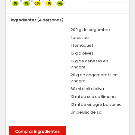
9%
7%
23%
13%
9%
Ingredientes
(4 personas)
200 g de cogombre
1 préssec
1 tomàquet
15 g d'olives
15 g de cebetes en
vinagre
20 g de cogombrets en
vinagre
60 ml d'oli d'oliva
10 ml de suc de llimona
10 ml de vinagre balsàmic
Un pessic de sal
Comprar ingredientes