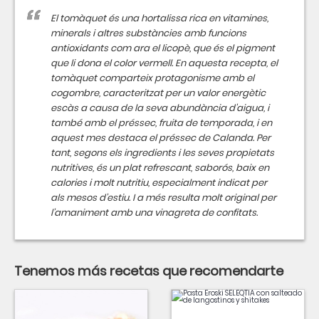
El tomàquet és una hortalissa rica en vitamines,
minerals i altres substàncies amb funcions
antioxidants com ara el licopè, que és el pigment
que li dona el color vermell. En aquesta recepta, el
tomàquet comparteix protagonisme amb el
cogombre, caracteritzat per un valor energètic
escàs a causa de la seva abundància d'aigua, i
també amb el préssec, fruita de temporada, i en
aquest mes destaca el préssec de Calanda. Per
tant, segons els ingredients i les seves propietats
nutritives, és un plat refrescant, saborós, baix en
calories i molt nutritiu, especialment indicat per
als mesos d’estiu. I a més resulta molt original per
l’amaniment amb una vinagreta de confitats.
Tenemos más recetas que recomendarte