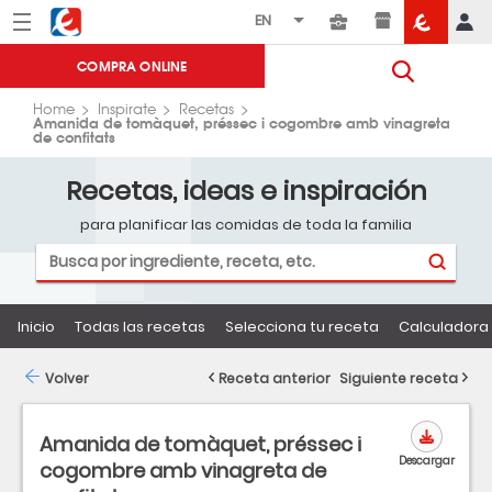
Menú
Eroski
COMPRA ONLINE
Home
Inspirate
Recetas
Amanida de tomàquet, préssec i cogombre amb vinagreta
de confitats
Recetas, ideas e inspiración
para planificar las comidas de toda la familia
Inicio
Todas las recetas
Selecciona tu receta
Calculadora 
Volver
Receta anterior
Siguiente receta
Amanida de tomàquet, préssec i
Descargar
cogombre amb vinagreta de