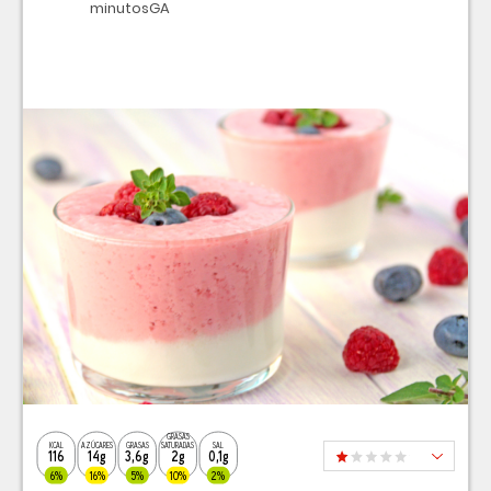
minutosGA
GRASAS
KCAL
AZÚCARES
GRASAS
SATURADAS
SAL
116
14g
3,6g
2g
0,1g
6%
16%
5%
10%
2%