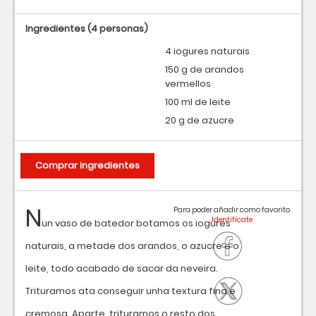
Ingredientes
(4 personas)
4 iogures naturais
150 g de arandos
vermellos
100 ml de leite
20 g de azucre
Comprar ingredientes
N
Para poder añadir como favorito
un vaso de batedor botamos os iogures
naturais, a metade dos arandos, o azucre e o
leite, todo acabado de sacar da neveira.
Trituramos ata conseguir unha textura fina e
cremosa. Aparte, trituramos o resto dos