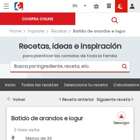
Menú
Eroski
COMPRA ONLINE
Batido de arandos e iogur
Home
Inspirate
Recetas
Recetas, ideas e inspiración
para planificar las comidas de toda la familia
Inicio
Todas las recetas
Selecciona tu receta
Calculadora 
Volver
Receta anterior
Siguiente receta
Batido de arandos e iogur
Descargar
0 View visita
Dificultad
Tiempo
Menos de 30