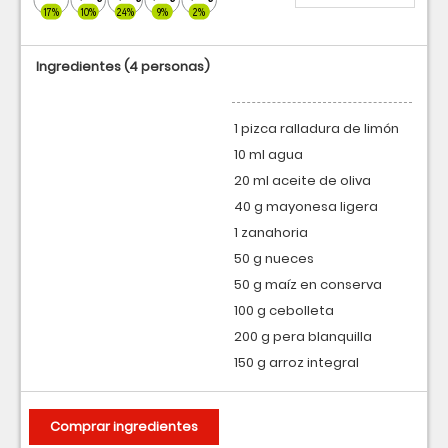
17%
10%
24%
9%
2%
Ingredientes
(4 personas)
1 pizca ralladura de limón
10 ml agua
20 ml aceite de oliva
40 g mayonesa ligera
1 zanahoria
50 g nueces
50 g maíz en conserva
100 g cebolleta
200 g pera blanquilla
150 g arroz integral
Comprar ingredientes