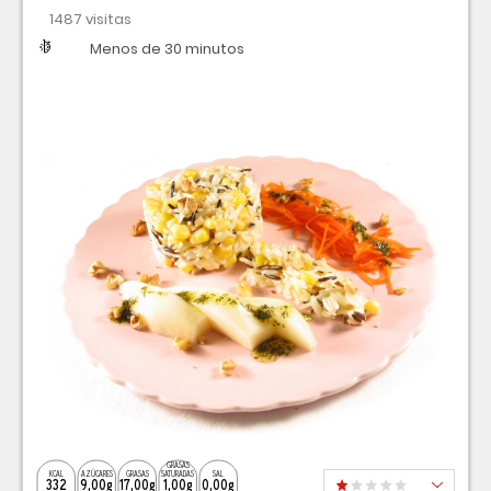
1487 visitas
Dificultad
Tiempo
Menos de 30 minutos
GRASAS
KCAL
AZÚCARES
GRASAS
SATURADAS
SAL
332
9,00g
17,00g
1,00g
0,00g