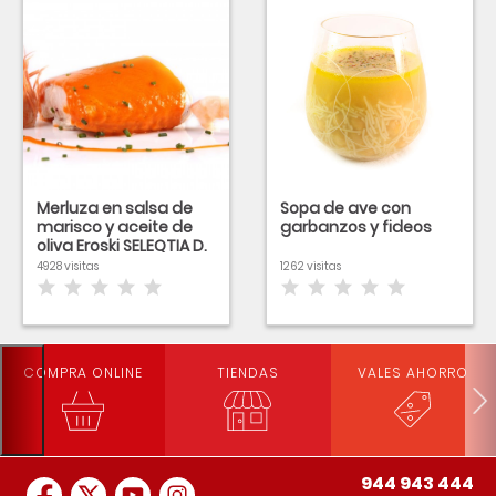
Merluza en salsa de
Sopa de ave con
marisco y aceite de
garbanzos y fideos
oliva Eroski SELEQTIA D.
O Siurana
4928 visitas
1262 visitas
COMPRA ONLINE
TIENDAS
VALES AHORRO
944 943 444