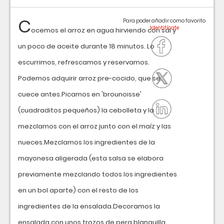
C
Para poder añadir como favorito
ocemos el arroz en agua hirviendo con sal y
un poco de aceite durante 18 minutos. Lo
escurrimos, refrescamos y reservamos.
Podemos adquirir arroz pre-cocido, que se
cuece antes.Picamos en 'brounoisse'
(cuadraditos pequeños) la cebolleta y la
mezclamos con el arroz junto con el maíz y las
nueces.Mezclamos los ingredientes de la
mayonesa aligerada (esta salsa se elabora
previamente mezclando todos los ingredientes
en un bol aparte) con el resto de los
ingredientes de la ensalada.Decoramos la
ensalada con unos trozos de pera blanquilla