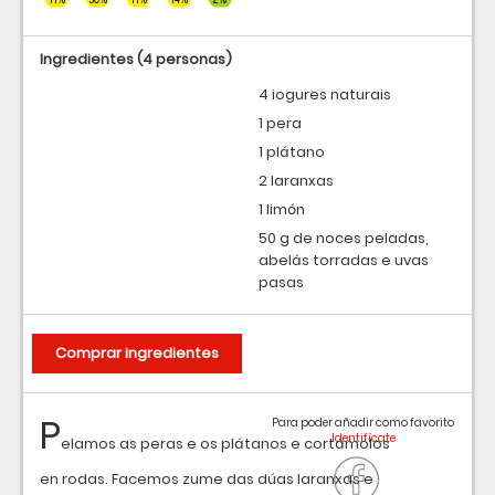
Ingredientes
(4 personas)
4 iogures naturais
1 pera
1 plátano
2 laranxas
1 limón
50 g de noces peladas,
abelás torradas e uvas
pasas
Comprar ingredientes
P
Para poder añadir como favorito
elamos as peras e os plátanos e cortámolos
en rodas. Facemos zume das dúas laranxas e