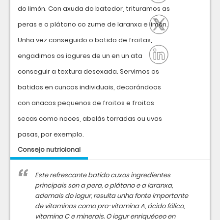
do limón. Con axuda do batedor, trituramos as
peras e o plátano co zume de laranxa e limón.
Unha vez conseguido o batido de froitas,
engadimos os iogures de un en un ata
conseguir a textura desexada. Servimos os
batidos en cuncas individuais, decorándoos
con anacos pequenos de froitos e froitas
secas como noces, abelás torradas ou uvas
pasas, por exemplo.
Consejo nutricional
Este refrescante batido cuxos ingredientes
principais son a pera, o plátano e a laranxa,
ademais do iogur, resulta unha fonte importante
de vitaminas como pro-vitamina A, ácido fólico,
vitamina C e minerais. O iogur enriquéceo en