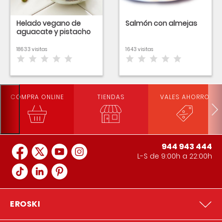
Helado vegano de
Salmón con almejas
aguacate y pistacho
18633 visitas
1643 visitas
COMPRA ONLINE
TIENDAS
VALES AHORRO
944 943 444
L-S de 9:00h a 22:00h
EROSKI