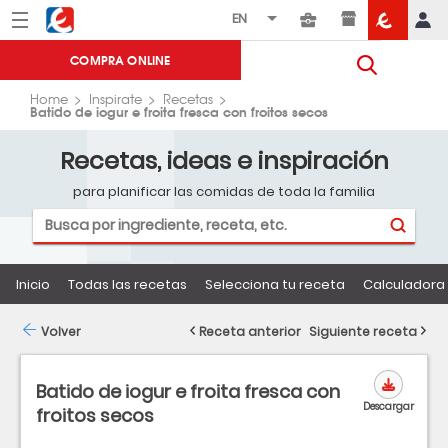
Menú
Eroski
COMPRA ONLINE
Home
Inspirate
Recetas
Batido de iogur e froita fresca con froitos secos
Recetas, ideas e inspiración
para planificar las comidas de toda la familia
Inicio
Todas las recetas
Selecciona tu receta
Calculadora 
Volver
Receta anterior
Siguiente receta
Batido de iogur e froita fresca con
Descargar
froitos secos