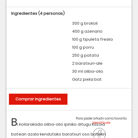
Ingredientes
(4 personas)
300 g brokoli
400 g azenario
100 g tipuleta fresko
100 g porru
250 g patata
2 baratxuri-ale
30 ml oliba-olio
Gatz pixka bat
Comprar ingredientes
B
Para poder añadir como favorito
i koilarakada oliba-olio ipiniko ditugu kazola
batean azala kendutako baratxuri oso batekin