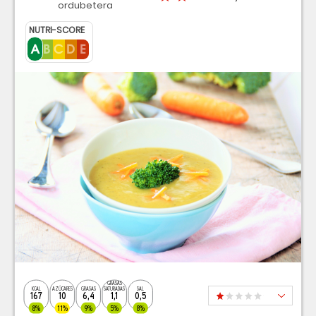
ordubetera
NUTRI-SCORE
GRASAS
KCAL
AZÚCARES
GRASAS
SATURADAS
SAL
167
10
6,4
1,1
0,5
8%
11%
9%
5%
8%