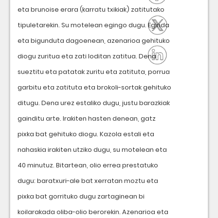
eta brunoise erara (karratu txikiak) zatitutako
tipuletarekin. Su motelean egingo dugu. Eginda
eta bigunduta dagoenean, azenarioa gehituko
diogu zuritua eta zati loditan zatitua. Dena
sueztitu eta patatak zuritu eta zatituta, porrua
garbitu eta zatituta eta brokoli-sortak gehituko
ditugu. Dena urez estaliko dugu, justu barazkiak
gainditu arte. Irakiten hasten denean, gatz
pixka bat gehituko diogu. Kazola estali eta
nahaskia irakiten utziko dugu, su motelean eta
40 minutuz. Bitartean, olio errea prestatuko
dugu: baratxuri-ale bat xerratan moztu eta
pixka bat gorrituko dugu zartaginean bi
koilarakada oliba-olio berorekin. Azenarioa eta