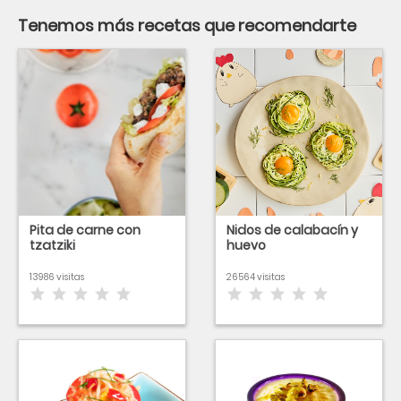
Tenemos más recetas que recomendarte
Pita de carne con
Nidos de calabacín y
tzatziki
huevo
13986 visitas
26564 visitas