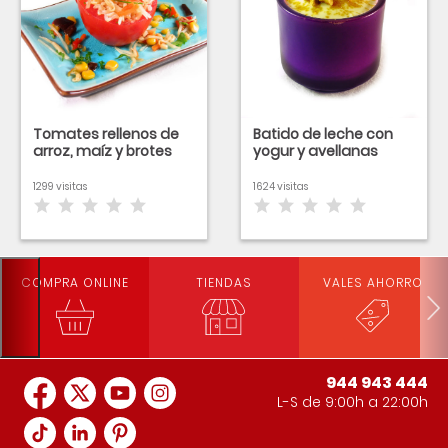
Tomates rellenos de
Batido de leche con
arroz, maíz y brotes
yogur y avellanas
1299 visitas
1624 visitas
COMPRA ONLINE
TIENDAS
VALES AHORRO
944 943 444
L-S de 9:00h a 22:00h