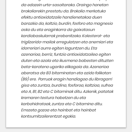
da edozein urte-sasoitarako. Oraingo honetan
brokoliarekin prestatu da. Brokolia merkatuko
efektu antioxidatzaile handienetakoa duen
barazkia da, kaltzio, burdin, fosforo eta magnesio
asko du eta eraginkorra da gaixotasun
kardiobaskularrak prebenitzeko. Kolesterol- eta
triglizerido-mailak erregulatzen eta anemiari eta
idorreriari aurre egiten laguntzen du. Eta
azenarioa, berriz, funtzio antioxidatzailea egiten
duten eta azala eta ikusmena babesten dituzten
beta-karoteno ugariko elikagaia da. Azenarioa
aberatsa da B3 bitaminatan eta azido folikotan
(B9) ere. Porruak eragin handiagoa du libragarri
gisa eta zuntza, burdina, fosforoa, kaltzioa, sufrea
eta A, B1, B2 eta C bitaminak ditu. Azkenik, patatak
kremaren testura hobetzen du eta
karbohidratoak, zuntza eta C bitamina ditu.
Errezeta gozoa eta hainbat eta hainbat
kontsumitzailerentzat egokia.