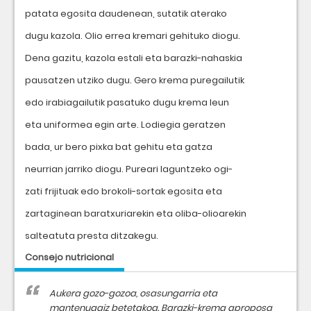
patata egosita daudenean, sutatik aterako
dugu kazola. Olio errea kremari gehituko diogu.
Dena gazitu, kazola estali eta barazki-nahaskia
pausatzen utziko dugu. Gero krema puregailutik
edo irabiagailutik pasatuko dugu krema leun
eta uniformea egin arte. Lodiegia geratzen
bada, ur bero pixka bat gehitu eta gatza
neurrian jarriko diogu. Pureari laguntzeko ogi-
zati frijituak edo brokoli-sortak egosita eta
zartaginean baratxuriarekin eta oliba-olioarekin
salteatuta presta ditzakegu.
Consejo nutricional
Aukera gozo-gozoa, osasungarria eta
mantenugaiz betetakoa. Barazki-krema aproposa