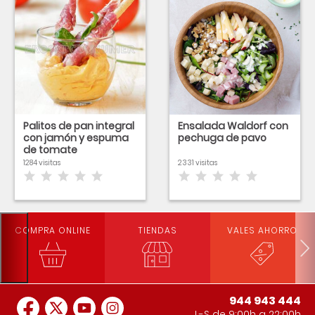
Palitos de pan integral
Ensalada Waldorf con
con jamón y espuma
pechuga de pavo
de tomate
1284 visitas
2331 visitas
COMPRA ONLINE
TIENDAS
VALES AHORRO
944 943 444
L-S de 9:00h a 22:00h