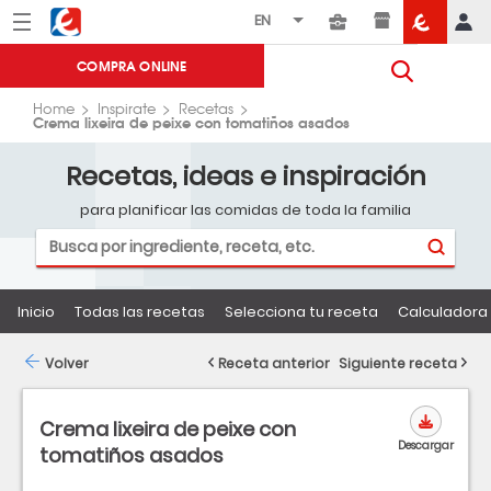
Menú
Eroski
COMPRA ONLINE
Home
Inspirate
Recetas
Crema lixeira de peixe con tomatiños asados
Recetas, ideas e inspiración
para planificar las comidas de toda la familia
Inicio
Todas las recetas
Selecciona tu receta
Calculadora 
Volver
Receta anterior
Siguiente receta
Crema lixeira de peixe con
Descargar
tomatiños asados