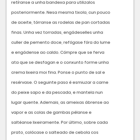
retíranse a unha bandexa para utilizalos
posteriormente. Nesa mesma tixola, cun pouco
de aceite, tórranse as rodelas de pan cortadas
finas. Unha vez torradas, engádeselles unha
culler de pemento doce, refógase fóra do lume
e engádense ao caldo. Cómpre que se ferva
ata que se desfagan e o conxunto forme unha
crema lixeira moi fina. Ponse o punto de sal e
resérvase. O seguinte paso é esmiuzar a carne
do peixe sapo e da pescada, e mantela nun
lugar quente. Ademais, as ameixas ábrense ao
vapor e as colas de gambas pélanse e
saltéanse lixeiramente. Por último, sobre cada
prato, colócase o salteado de cebola cos