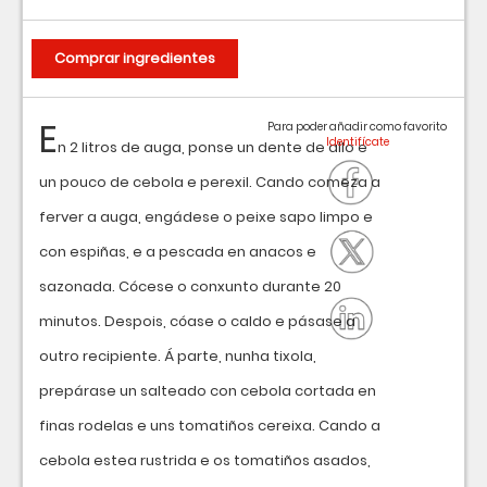
Comprar ingredientes
E
Para poder añadir como favorito
n 2 litros de auga, ponse un dente de allo e
un pouco de cebola e perexil. Cando comeza a
ferver a auga, engádese o peixe sapo limpo e
con espiñas, e a pescada en anacos e
sazonada. Cócese o conxunto durante 20
minutos. Despois, cóase o caldo e pásase a
outro recipiente. Á parte, nunha tixola,
prepárase un salteado con cebola cortada en
finas rodelas e uns tomatiños cereixa. Cando a
cebola estea rustrida e os tomatiños asados,