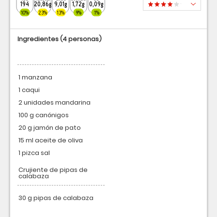
194
20,86g
9,01g
1,72g
0,09g
10%
23%
13%
9%
1%
Ingredientes
(4 personas)
1 manzana
1 caqui
2 unidades mandarina
100 g canónigos
20 g jamón de pato
15 ml aceite de oliva
1 pizca sal
Crujiente de pipas de
calabaza
30 g pipas de calabaza