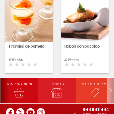
Tiramisú de pomelo
Habas con bacalao
4085 visitas
2355 visitas
COMPRA ONLINE
TIENDAS
VALES AHORRO
944 943 444