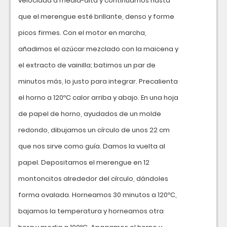
velocidad a media-alta y continuamos hasta
que el merengue esté brillante, denso y forme
picos firmes. Con el motor en marcha,
añadimos el azúcar mezclado con la maicena y
el extracto de vainilla; batimos un par de
minutos más, lo justo para integrar. Precalienta
el horno a 120ºC calor arriba y abajo. En una hoja
de papel de horno, ayudados de un molde
redondo, dibujamos un círculo de unos 22 cm
que nos sirve como guía. Damos la vuelta al
papel. Depositamos el merengue en 12
montoncitos alrededor del círculo, dándoles
forma ovalada. Horneamos 30 minutos a 120ºC,
bajamos la temperatura y horneamos otra