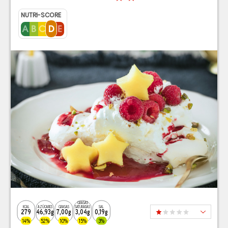
NUTRI-SCORE
GRASAS
KCAL
AZÚCARES
GRASAS
SATURADAS
SAL
279
46,93g
7,00g
3,04g
0,19g
14%
52%
10%
15%
3%