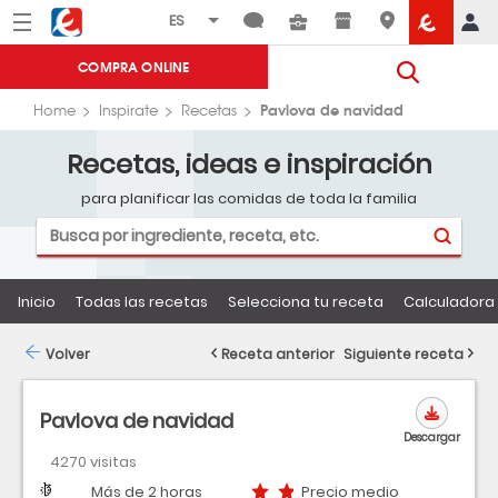
Menú
Eroski
COMPRA ONLINE
Pavlova de navidad
Home
Inspirate
Recetas
Recetas, ideas e inspiración
para planificar las comidas de toda la familia
Inicio
Todas las recetas
Selecciona tu receta
Calculadora 
Volver
Receta anterior
Siguiente receta
Pavlova de navidad
Descargar
4270 visitas
Dificultad
Tiempo
Precio medio
Más de 2 horas
Precio medio