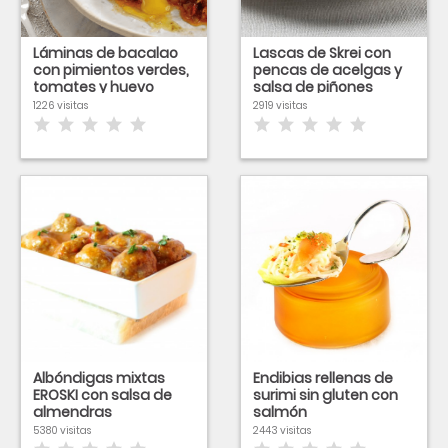
Láminas de bacalao
Lascas de Skrei con
con pimientos verdes,
pencas de acelgas y
tomates y huevo
salsa de piñones
poché
1226 visitas
2919 visitas
Albóndigas mixtas
Endibias rellenas de
EROSKI con salsa de
surimi sin gluten con
almendras
salmón
5380 visitas
2443 visitas