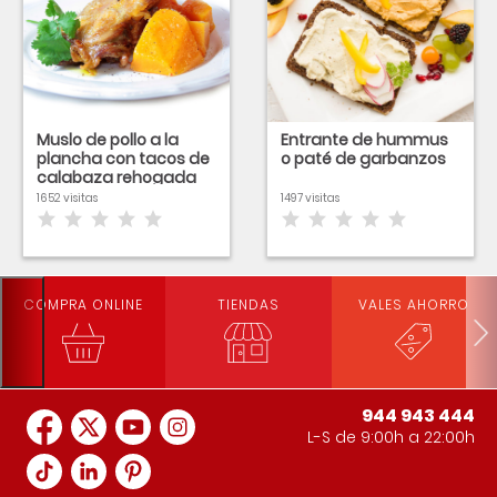
Muslo de pollo a la
Entrante de hummus
plancha con tacos de
o paté de garbanzos
calabaza rehogada
1652 visitas
1497 visitas
COMPRA ONLINE
TIENDAS
VALES AHORRO
944 943 444
L-S de 9:00h a 22:00h