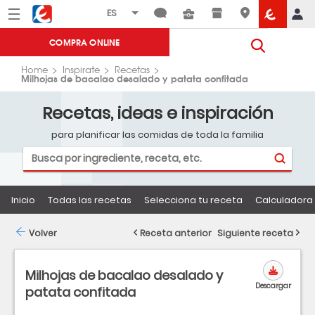
Menú
Eroski
COMPRA ONLINE
Home
Inspirate
Recetas
Milhojas de bacalao desalado y patata confitada
Recetas, ideas e inspiración
para planificar las comidas de toda la familia
Inicio
Todas las recetas
Selecciona tu receta
Calculadora 
Volver
Receta anterior
Siguiente receta
Milhojas de bacalao desalado y
Descargar
patata confitada