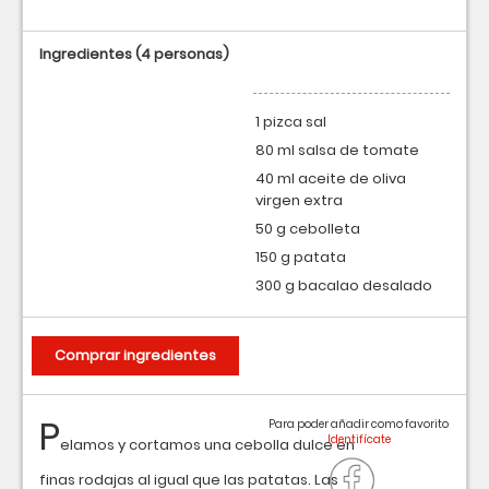
Ingredientes
(4 personas)
1 pizca sal
80 ml salsa de tomate
40 ml aceite de oliva
virgen extra
50 g cebolleta
150 g patata
300 g bacalao desalado
Comprar ingredientes
P
Para poder añadir como favorito
elamos y cortamos una cebolla dulce en
finas rodajas al igual que las patatas. Las