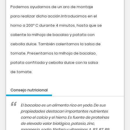
Podemos ayudarnos de un aro de montaje
para realizar dicha acción.Introducimos en el
horno a 200º C durante 4 minutos, hasta que se
caliente la milhoja de bacalao y patata con
cebolla dulce. También calentamos la salsa de
tomate. Presentamos la milhoja de bacalao,
patata confitada y cebolla dulce con la salsa
de tomate.
Consejo nutricional
El bacalao es un alimento rico en yodo. De sus
propiedades destacan importantes nutrientes
como el calcio y el hierro. Es fuente de proteínas
de elevado valor biológico, potasio, zinc,
magnesio, sodio, fósforo y vitaminas A, B3, B7, B9,