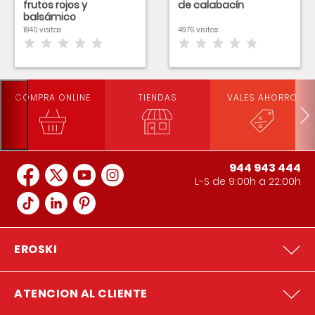
frutos rojos y
de calabacín
balsámico
1840 visitas
4976 visitas
COMPRA ONLINE
TIENDAS
VALES AHORRO
944 943 444
L-S de 9:00h a 22:00h
EROSKI
ATENCION AL CLIENTE