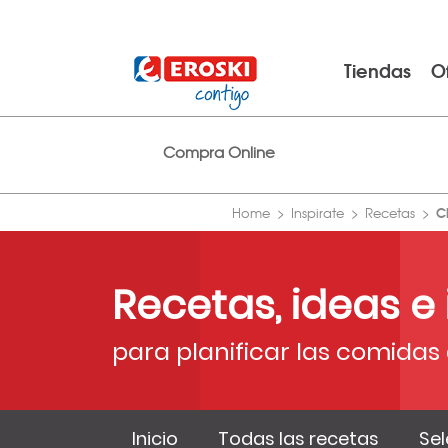
Tiendas
O
Compra Online
C
Home
Inspirate
Recetas
Recetas, ideas e
para planificar las comidas 
Inicio
Todas las recetas
Sel