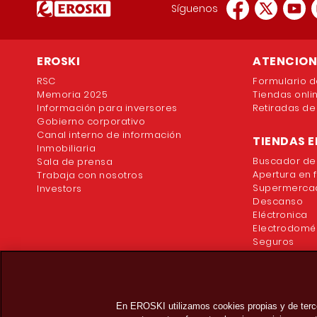
Síguenos
EROSKI
ATENCION 
RSC
Formulario d
Memoria 2025
Tiendas onli
Información para inversores
Retiradas de
Gobierno corporativo
Canal interno de información
TIENDAS E
Inmobiliaria
Buscador de
Sala de prensa
Apertura en 
Trabaja con nosotros
Supermercad
Investors
Descanso
Eléctronica
Electrodomé
Seguros
En EROSKI utilizamos cookies propias y de terc