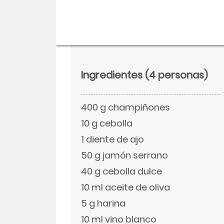
Ingredientes
(4 personas)
400 g champiñones
10 g cebolla
1 diente de ajo
50 g jamón serrano
Descargar
40 g cebolla dulce
Facebook
10 ml aceite de oliva
5 g harina
Twitter
10 ml vino blanco