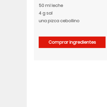
50 ml leche
LinkedIn
4 g sal
una pizca cebollino
Comprar ingredientes