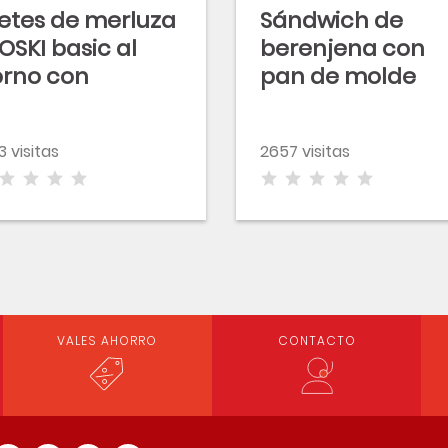
letes de merluza
Sándwich de
OSKI basic al
berenjena con
rno con
pan de molde
ayonesa
100% natural sin
atinada
corteza
3 visitas
2657 visitas
VALES AHORRO
CONTACTO