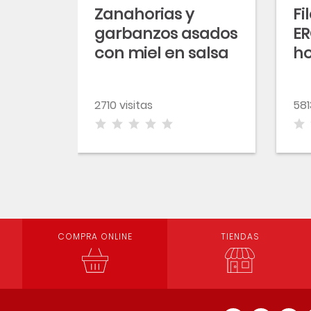
Zanahorias y
Fi
garbanzos asados
ER
con miel en salsa
ho
tahina
m
gr
2710 visitas
581
COMPRA ONLINE
TIENDAS