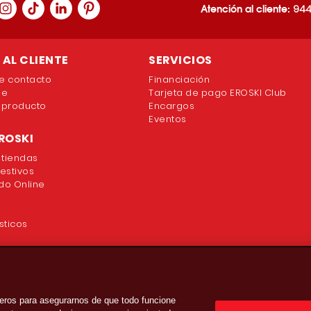
Atención al cliente:
944
AL CLIENTE
SERVICIOS
e contacto
Financiación
ne
Tarjeta de pago EROSKI Club
 producto
Encargos
Eventos
ROSKI
 tiendas
festivos
o Online
sticos
eros para asegurarnos de que todo funcione