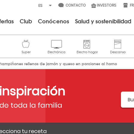
CONTACTO
INVESTORS
F
fertas
Club
Conócenos
Salud y sostenibilidad
hampiñones rellenos de jamón y queso en porciones al horno
 inspiración
de toda la familia
ecciona tu receta