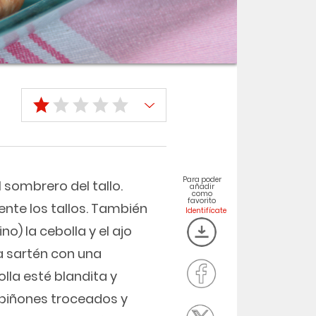
Para poder
sombrero del tallo.
añadir
como
favorito
te los tallos. También
) la cebolla y el ajo
a sartén con una
lla esté blandita y
mpiñones troceados y