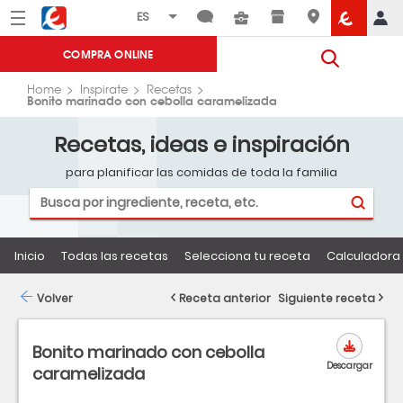
Menú
Eroski
COMPRA ONLINE
Home
Inspirate
Recetas
Bonito marinado con cebolla caramelizada
Recetas, ideas e inspiración
para planificar las comidas de toda la familia
Inicio
Todas las recetas
Selecciona tu receta
Calculadora 
Volver
Receta anterior
Siguiente receta
Bonito marinado con cebolla
Descargar
caramelizada