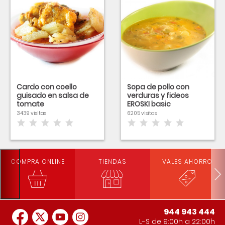
Cardo con coello
Sopa de pollo con
guisado en salsa de
verduras y fideos
tomate
EROSKI basic
3439 visitas
6205 visitas
COMPRA ONLINE
TIENDAS
VALES AHORRO
944 943 444
L-S de 9:00h a 22:00h