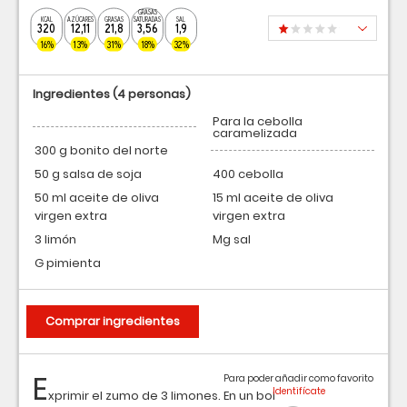
GRASAS
KCAL
AZÚCARES
GRASAS
SATURADAS
SAL
320
12,11
21,8
3,56
1,9
16%
13%
31%
18%
32%
Ingredientes
(4 personas)
Para la cebolla
caramelizada
300 g bonito del norte
50 g salsa de soja
400 cebolla
50 ml aceite de oliva
15 ml aceite de oliva
virgen extra
virgen extra
3 limón
Mg sal
G pimienta
Comprar ingredientes
E
Para poder añadir como favorito
xprimir el zumo de 3 limones. En un bol