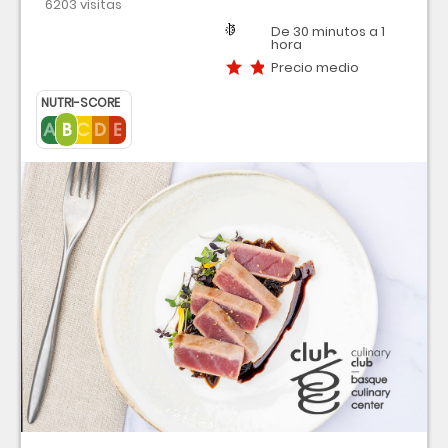
6203 visitas
Región
Dificultad
Tiempo
Precio medio
De 30 minutos a 1
hora
Precio medio
NUTRI-SCORE