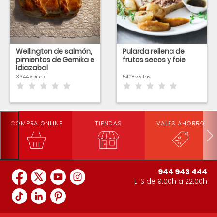
Wellington de salmón,
Pularda rellena de
pimientos de Gernika e
frutos secos y foie
Idiazabal
3344 visitas
5408 visitas
COMPRA ONLINE
TIENDAS
VALES AHORRO
944 943 444
L-S de 9:00h a 22:00h