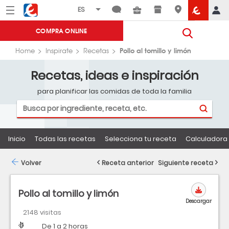
Menú
Eroski
COMPRA ONLINE
Pollo al tomillo y limón
Home
Inspirate
Recetas
Recetas, ideas e inspiración
para planificar las comidas de toda la familia
Inicio
Todas las recetas
Selecciona tu receta
Calculadora 
Volver
Receta anterior
Siguiente receta
Pollo al tomillo y limón
Descargar
2148 visitas
Dificultad
Tiempo
De 1 a 2 horas