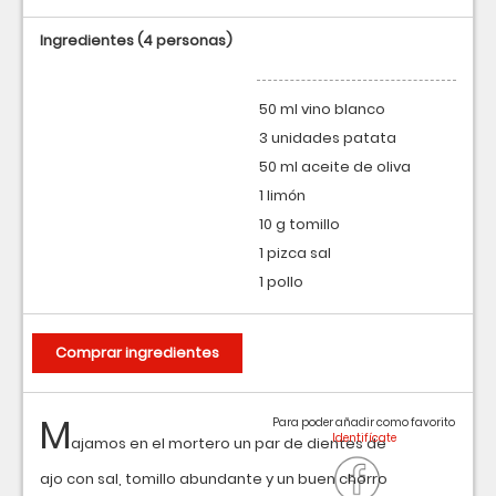
Ingredientes
(4 personas)
50 ml vino blanco
3 unidades patata
50 ml aceite de oliva
1 limón
10 g tomillo
1 pizca sal
1 pollo
Comprar ingredientes
M
Para poder añadir como favorito
ajamos en el mortero un par de dientes de
ajo con sal, tomillo abundante y un buen chorro