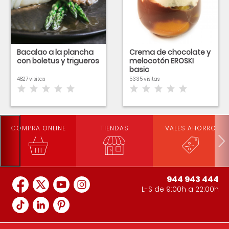
Bacalao a la plancha
Crema de chocolate y
con boletus y trigueros
melocotón EROSKI
basic
4827 visitas
5335 visitas
COMPRA ONLINE
TIENDAS
VALES AHORRO
944 943 444
L-S de 9:00h a 22:00h