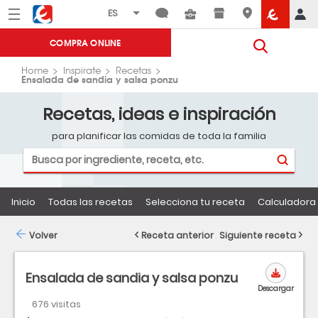
Menú
Eroski
COMPRA ONLINE
Home
Inspirate
Recetas
Ensalada de sandia y salsa ponzu
Recetas, ideas e inspiración
para planificar las comidas de toda la familia
Inicio
Todas las recetas
Selecciona tu receta
Calculadora 
Volver
Receta anterior
Siguiente receta
Ensalada de sandia y salsa ponzu
Descargar
676 visitas