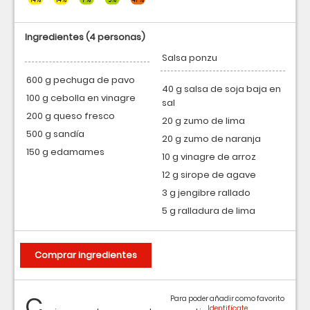
Ingredientes
(4 personas)
Salsa ponzu
600 g pechuga de pavo
40 g salsa de soja baja en
100 g cebolla en vinagre
sal
200 g queso fresco
20 g zumo de lima
500 g sandía
20 g zumo de naranja
150 g edamames
10 g vinagre de arroz
12 g sirope de agave
3 g jengibre rallado
5 g ralladura de lima
Comprar ingredientes
C
Para poder añadir como favorito