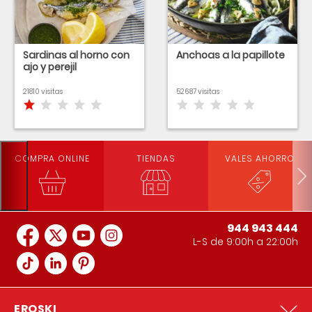
Sardinas al horno con
Anchoas a la papillote
ajo y perejil
21810 visitas
52687 visitas
COMPRA ONLINE
TIENDAS
VALES AHORRO
944 943 444
L-S de 9:00h a 22:00h
EROSKI