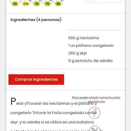
6%
20%
1%
1%
8%
Ingredientes
(4 personas)
500 g nectarina
1 un plátano congelado
250 g skyr
5 g extracto de vainilla
Comprar ingredientes
P
Para poder añadir como favorito
elar yTrocear las nectarinas y el plátano y
congelarlo Triturar la fruta congelada con el
skyr, y la vainilla si se utiliza en una batidora