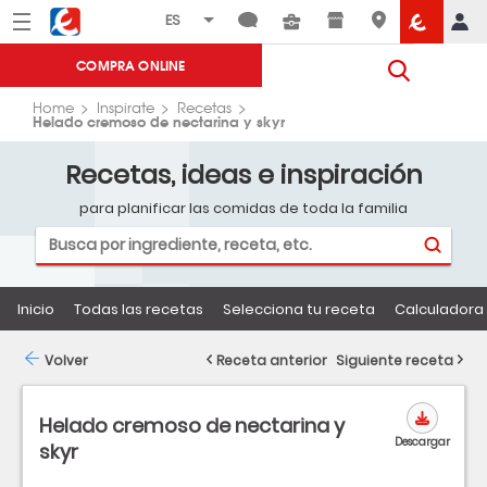
Menú
Eroski
COMPRA ONLINE
Home
Inspirate
Recetas
Helado cremoso de nectarina y skyr
Recetas, ideas e inspiración
para planificar las comidas de toda la familia
Inicio
Todas las recetas
Selecciona tu receta
Calculadora 
Volver
Receta anterior
Siguiente receta
Helado cremoso de nectarina y
Descargar
skyr