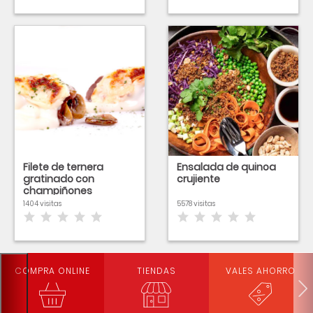
Filete de ternera
Ensalada de quinoa
gratinado con
crujiente
champiñones
1404 visitas
5578 visitas
COMPRA ONLINE
TIENDAS
VALES AHORRO