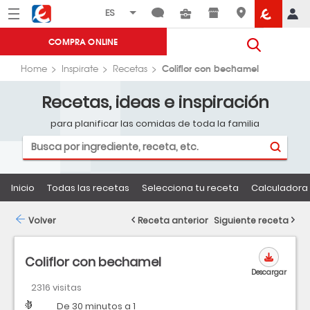
Menú
Eroski
COMPRA ONLINE
Coliflor con bechamel
Home
Inspirate
Recetas
Recetas, ideas e inspiración
para planificar las comidas de toda la familia
Inicio
Todas las recetas
Selecciona tu receta
Calculadora 
Volver
Receta anterior
Siguiente receta
Coliflor con bechamel
Descargar
2316 visitas
Dificultad
Tiempo
De 30 minutos a 1