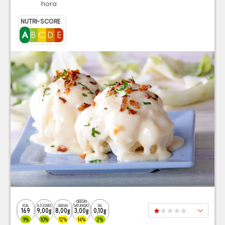
hora
NUTRI-SCORE
GRASAS
KCAL
AZÚCARES
GRASAS
SATURADAS
SAL
169
9,00g
8,00g
3,00g
0,10g
9%
10%
12%
14%
2%