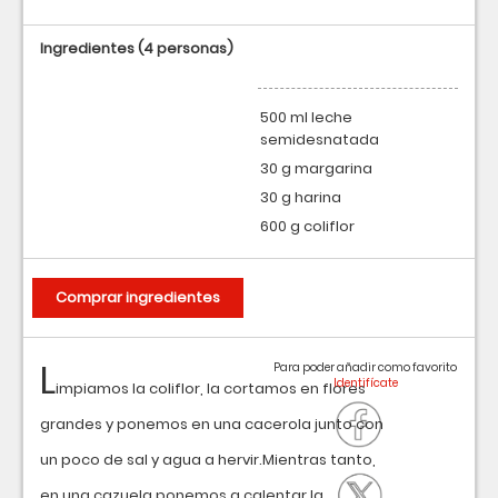
Ingredientes
(4 personas)
500 ml leche
semidesnatada
30 g margarina
30 g harina
600 g coliflor
Comprar ingredientes
L
Para poder añadir como favorito
impiamos la coliflor, la cortamos en flores
grandes y ponemos en una cacerola junto con
un poco de sal y agua a hervir.Mientras tanto,
en una cazuela ponemos a calentar la