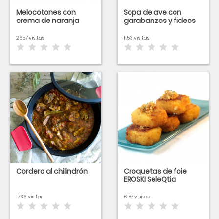
Melocotones con
Sopa de ave con
crema de naranja
garabanzos y fideos
2657 visitas
1153 visitas
Cordero al chilindrón
Croquetas de foie
EROSKI SeleQtia
1736 visitas
6187 visitas