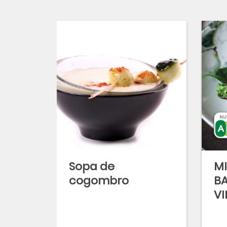
NU
Sopa de
MI
cogombro
B
VI
FR