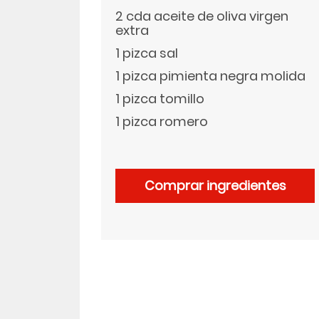
2 cda aceite de oliva virgen
extra
LinkedIn
1 pizca sal
1 pizca pimienta negra molida
1 pizca tomillo
1 pizca romero
Comprar ingredientes