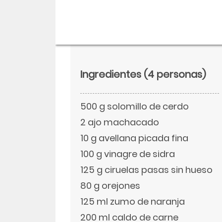
Ingredientes
(4 personas)
500 g solomillo de cerdo
2 ajo machacado
10 g avellana picada fina
100 g vinagre de sidra
Descargar
125 g ciruelas pasas sin hueso
Facebook
80 g orejones
125 ml zumo de naranja
Twitter
200 ml caldo de carne