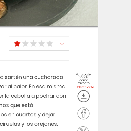
Para poder
 una sartén una cucharada
añadir
como
favorito
var al calor. En esa misma
r la cebolla a pochar con
mos que está
os en cuartos y dejar
ciruelas y los orejones.