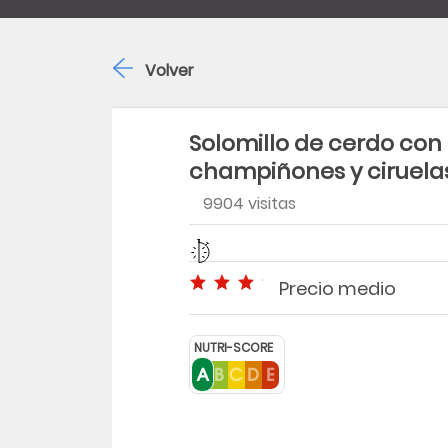
Volver
Solomillo de cerdo con
champiñones y ciruela
9904 visitas
Dificultad
Tiempo
Precio medio
Precio medio
NUTRI-SCORE