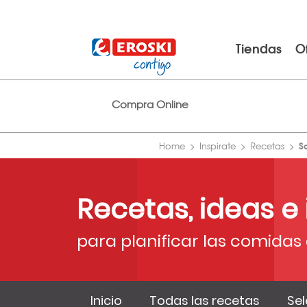
Tiendas
O
Compra Online
S
Home
Inspirate
Recetas
Recetas, ideas e
para planificar las comidas 
Inicio
Todas las recetas
Sel