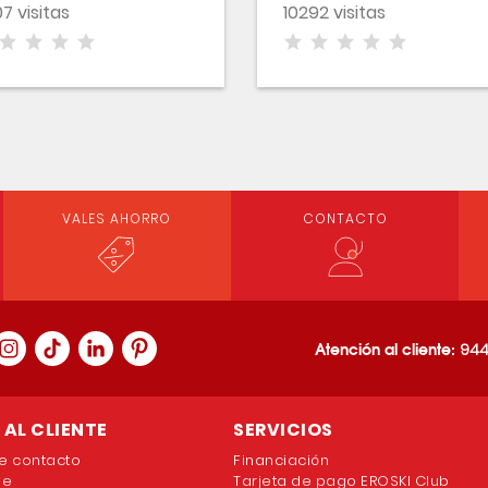
7 visitas
10292 visitas
VALES AHORRO
CONTACTO
Atención al cliente:
944
AL CLIENTE
SERVICIOS
e contacto
Financiación
ne
Tarjeta de pago EROSKI Club