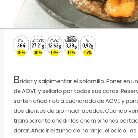
GRASAS
KCAL
AZÚCARES
GRASAS
SATURADAS
SAL
364
27,21g
12,63g
3,38g
0,92g
18%
30%
18%
17%
15%
B
ridar y salpimentar el solomillo. Poner en
de AOVE y sellarlo por todas sus caras. Reser
sartén añadir otra cucharada de AOVE y pone
dos dientes de ajo machacados. Cuando ve
transparente añadir los champiñones cortad
dorar. Añadir el zumo de naranja, el caldo, las 