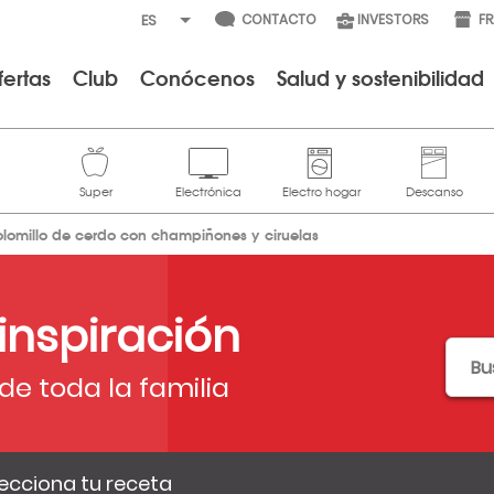
CONTACTO
INVESTORS
F
fertas
Club
Conócenos
Salud y sostenibilidad
olomillo de cerdo con champiñones y ciruelas
 inspiración
de toda la familia
ecciona tu receta