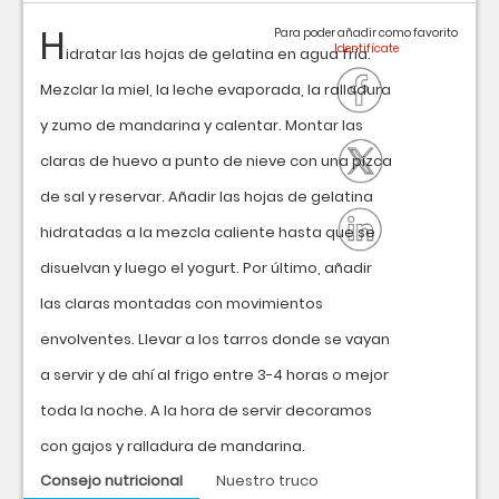
H
Para poder añadir como favorito
idratar las hojas de gelatina en agua fría.
Mezclar la miel, la leche evaporada, la ralladura
y zumo de mandarina y calentar. Montar las
claras de huevo a punto de nieve con una pizca
de sal y reservar. Añadir las hojas de gelatina
hidratadas a la mezcla caliente hasta que se
disuelvan y luego el yogurt. Por último, añadir
las claras montadas con movimientos
envolventes. Llevar a los tarros donde se vayan
a servir y de ahí al frigo entre 3-4 horas o mejor
toda la noche. A la hora de servir decoramos
con gajos y ralladura de mandarina.
Consejo nutricional
Nuestro truco