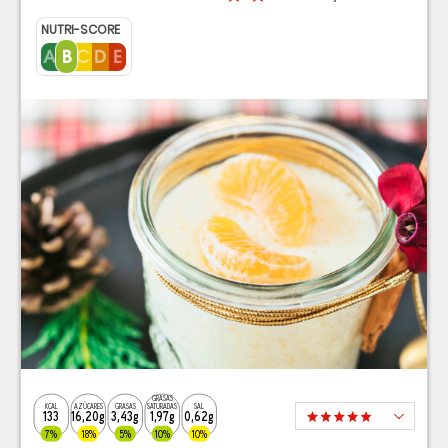
NUTRI-SCORE
GRASAS
KCAL
AZÚCARES
GRASAS
SATURADAS
SAL
133
16,20g
3,43g
1,97g
0,62g
7%
18%
5%
10%
10%