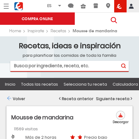
Menú
Eroski
COMPRA ONLINE
Mousse de mandarina
Home
Inspirate
Recetas
Recetas, ideas e inspiración
para planificar las comidas de toda la familia
Inicio
Todas las recetas
Selecciona tu receta
Calculadora 
Volver
Receta anterior
Siguiente receta
Mousse de mandarina
Descargar
11569 visitas
Dificultad
Tiempo
Precio bajo
Más de 2 horas
Precio bajo