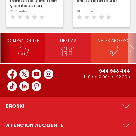
rellenos de queso brie
verduras de otoño
y anchoas con
vinagreta de fresas
2450 visitas
6185 visitas
COMPRA ONLINE
TIENDAS
VALES AHORRO
944 943 444
L-S de 9:00h a 22:00h
EROSKI
ATENCION AL CLIENTE