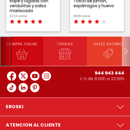
Rape y cigalas con
Tosta de jamón,
verduritas y salsa
espárragos y huevo
mariscada
6233 visitas
6968 visitas
COMPRA ONLINE
TIENDAS
VALES AHORRO
944 943 444
L-S de 9:00h a 22:00h
EROSKI
ATENCION AL CLIENTE