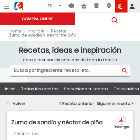
Menú
Eroski
COMPRA ONLINE
Home
Inspirate
Recetas
Zumo de sandía y néctar de piña
Recetas, ideas e inspiración
para planificar las comidas de toda la familia
Inicio
Todas las recetas
Selecciona tu receta
Calculadora 
Volver
Receta anterior
Siguiente receta
Zumo de sandía y néctar de piña
Descargar
3094 visitas