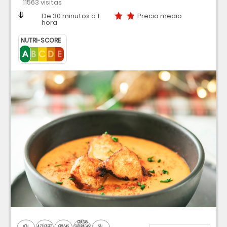
11563 visitas
Dificultad
Tiempo
Precio medio
De 30 minutos a 1
Precio medio
hora
NUTRI-SCORE
GRASAS
KCAL
AZÚCARES
GRASAS
SATURADAS
SAL