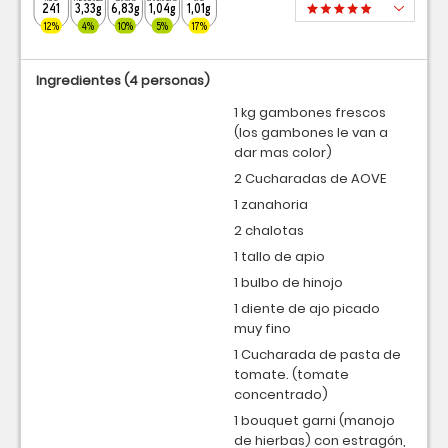
241
3,33g
6,83g
1,04g
1,01g
12%
4%
10%
5%
17%
Ingredientes
(4 personas)
1 kg gambones frescos
(los gambones le van a
dar mas color)
2 Cucharadas de AOVE
1 zanahoria
2 chalotas
1 tallo de apio
1 bulbo de hinojo
1 diente de ajo picado
muy fino
1 Cucharada de pasta de
tomate. (tomate
concentrado)
1 bouquet garni (manojo
de hierbas) con estragón,