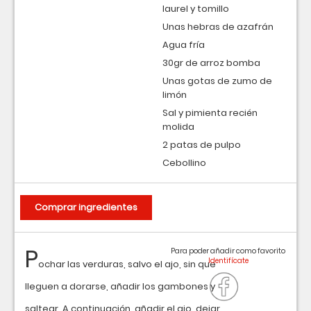
laurel y tomillo
Unas hebras de azafrán
Agua fría
30gr de arroz bomba
Unas gotas de zumo de
limón
Sal y pimienta recién
molida
2 patas de pulpo
Cebollino
Comprar ingredientes
P
Para poder añadir como favorito
ochar las verduras, salvo el ajo, sin que
lleguen a dorarse, añadir los gambones y
saltear. A continuación, añadir el ajo, dejar