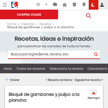
Menú
Eroski
COMPRA ONLINE
Home
Inspirate
Recetas
Bisqué de gambones y pulpo a la plancha
Recetas, ideas e inspiración
para planificar las comidas de toda la familia
Inicio
Todas las recetas
Selecciona tu receta
Calculadora 
Volver
Receta anterior
Siguiente receta
Bisqué de gambones y pulpo a la
Descargar
plancha