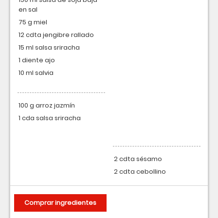
en sal
75 g miel
12 cdta jengibre rallado
15 ml salsa sriracha
1 diente ajo
10 ml salvia
100 g arroz jazmín
1 cda salsa sriracha
2 cdta sésamo
2 cdta cebollino
Comprar ingredientes