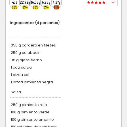
433
22,92g
16,38g
6,98g
4,27g
22%
25%
23%
35%
71%
Ingredientes
(4 personas)
350 g cordero en filetes
250 g calabacín
35 g ajete tierno
1 cda salvia
1 pizca sal
1 pizca pimienta negra
Salsa
250 g pimiento rojo
100 g pimiento verde
100 g pimiento amarillo
150 ml salsa de soja baja