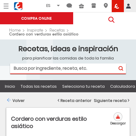
Menú
Eroski
COMPRA ONLINE
Home
Inspirate
Recetas
Cordero con verduras estilo asiático
Recetas, ideas e inspiración
para planificar las comidas de toda la familia
Inicio
Todas las recetas
Selecciona tu receta
Calculadora 
Volver
Receta anterior
Siguiente receta
Cordero con verduras estilo
Descargar
asiático