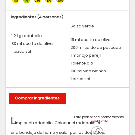
16%
1%
26%
19%
25%
Ingredientes
(4 personas)
Salsa verde
1.2 kg rodaballo
15 ml aceite de oliva
30 ml aceite de oliva
200 ml caldo de pescado
1 pizca sal
1 manojo perejil
1 diente ajo
100 ml vino blanco
1 pizca sal
Comprar ingredientes
L
Para poder añadir como favorito
impiar el rodaballo. Colocar el rodaballo en
una bandeja de horno y salar por los dos lados.