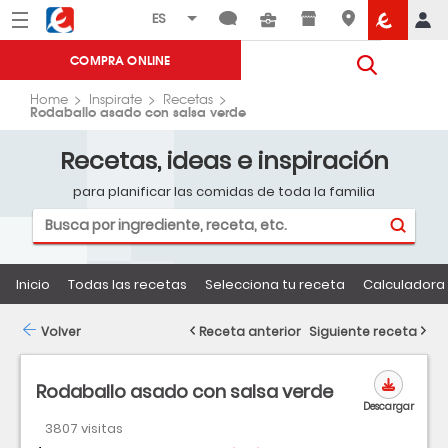
Menú
Eroski
COMPRA ONLINE
Home
Inspirate
Recetas
Rodaballo asado con salsa verde
Recetas, ideas e inspiración
para planificar las comidas de toda la familia
Inicio
Todas las recetas
Selecciona tu receta
Calculadora 
Volver
Receta anterior
Siguiente receta
Rodaballo asado con salsa verde
Descargar
3807 visitas