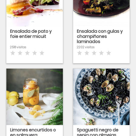
Ensalada de pato y
Ensalada con gulas y
foie entier micuit
champiñones
laminados
2518 visitas
2202 visitas
Limones encurtidos o
Spaguetti negro de
en salmuera
sepia con almejas