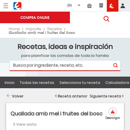
Menú
Eroski
COMPRA ONLINE
Home
Inspirate
Recetas
Quallada amb mel i fruites del bosc
Recetas, ideas e inspiración
para planificar las comidas de toda la familia
Inicio
Todas las recetas
Selecciona tu receta
Calculadora 
Volver
Receta anterior
Siguiente receta
Quallada amb mel i fruites del bosc
Descargar
0 View visita