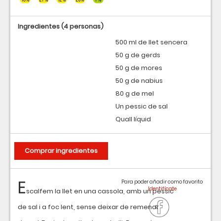
Ingredientes
(4 personas)
500 ml de llet sencera
50 g de gerds
50 g de mores
50 g de nabius
80 g de mel
Un pessic de sal
Quall líquid
Comprar ingredientes
E
Para poder añadir como favorito
scalfem la llet en una cassola, amb un pessic
de sal i a foc lent, sense deixar de remenar