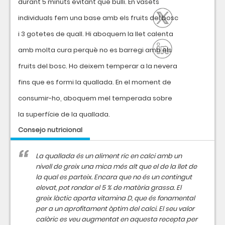
durant 5 minuts evitant que bulli. En vasets
individuals fem una base amb els fruits del bosc
i 3 gotetes de quall. Hi aboquem la llet calenta
amb molta cura perquè no es barregi amb els
fruits del bosc. Ho deixem temperar a la nevera
fins que es formi la quallada. En el moment de
consumir-ho, aboquem mel temperada sobre
la superfície de la quallada.
Consejo nutricional
La quallada és un aliment ric en calci amb un
nivell de greix una mica més alt que el de la llet de
la qual es parteix. Encara que no és un contingut
elevat, pot rondar el 5 % de matèria grassa. El
greix làctic aporta vitamina D, que és fonamental
per a un aprofitament òptim del calci. El seu valor
calòric es veu augmentat en aquesta recepta per