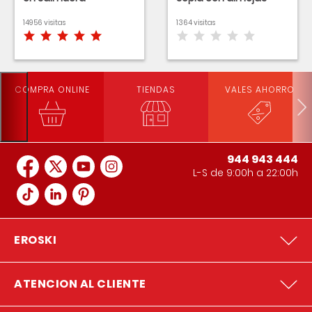
14956 visitas
1364 visitas
COMPRA ONLINE
TIENDAS
VALES AHORRO
944 943 444
L-S de 9:00h a 22:00h
EROSKI
ATENCION AL CLIENTE