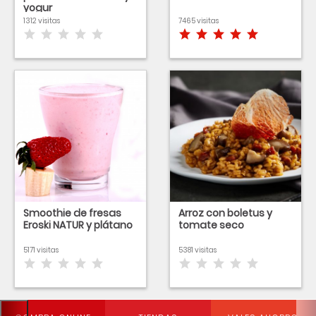
yogur
1312 visitas
7465 visitas
Smoothie de fresas
Arroz con boletus y
Eroski NATUR y plátano
tomate seco
5171 visitas
5381 visitas