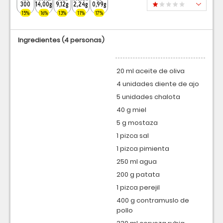
300
14,00g
9,12g
2,24g
0,99g
15%
16%
13%
11%
17%
Ingredientes
(4 personas)
20 ml aceite de oliva
4 unidades diente de ajo
5 unidades chalota
40 g miel
5 g mostaza
1 pizca sal
1 pizca pimienta
250 ml agua
200 g patata
1 pizca perejil
400 g contramuslo de
pollo