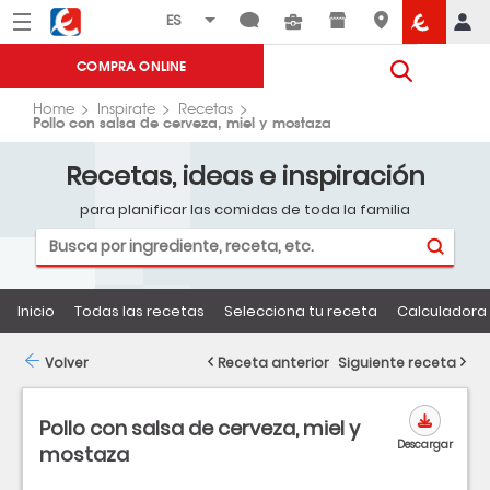
Menú
Eroski
COMPRA ONLINE
Home
Inspirate
Recetas
Pollo con salsa de cerveza, miel y mostaza
Recetas, ideas e inspiración
para planificar las comidas de toda la familia
Inicio
Todas las recetas
Selecciona tu receta
Calculadora 
Volver
Receta anterior
Siguiente receta
Pollo con salsa de cerveza, miel y
Descargar
mostaza