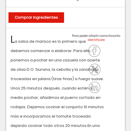
Comprar ingredientes
L
Para poder añadir como favorito
a salsa de marisco es lo primero que
debemos comenzar a elaborar. Para ello,
ponemos a pochar en una cazuela con aceite
de oliva D.O. Siurana, la cebolla y la zanahoria
troceadas en juliana (tiras finas) a fuego suave.
Unos 25 minutos después, cuando estén a
medio pochar, añadimos el puerro cortado en
rodajas. Dejamos cocinar el conjunto 10 minutos
más e incorporamos el tomate troceado
dejando cocinar todo otros 20 minutos.En una