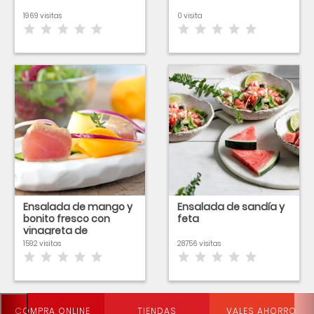
1969 visitas
0 visita
Ensalada de mango y
Ensalada de sandía y
bonito fresco con
feta
vinagreta de
melocotón
1592 visitas
28756 visitas
COMPRA ONLINE
TIENDAS
VALES AHORRO