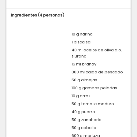
Ingredientes
(4 personas)
10 g harina
1 pizca sal
40 ml aceite de oliva d.o.
siurana
15 ml brandy
300 ml caldo de pescado
50 g almejas
100 g gambas peladas
10 g arroz
50 g tomate maduro
40 g puerro
50 g zanahoria
50 g cebolla
600 g merluza