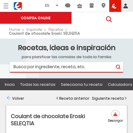
Menú
Eroski
COMPRA ONLINE
Home
Inspirate
Recetas
Coulant de chocolate Eroski SELEQTIA
Recetas, ideas e inspiración
para planificar las comidas de toda la familia
Inicio
Todas las recetas
Selecciona tu receta
Calculadora 
Volver
Receta anterior
Siguiente receta
Coulant de chocolate Eroski
Descargar
SELEQTIA