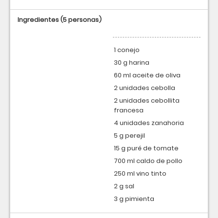
Ingredientes
(5 personas)
1 conejo
30 g harina
60 ml aceite de oliva
2 unidades cebolla
2 unidades cebollita
francesa
4 unidades zanahoria
5 g perejil
15 g puré de tomate
700 ml caldo de pollo
250 ml vino tinto
2 g sal
3 g pimienta