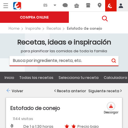
Menú
Eroski
COMPRA ONLINE
Estofado de conejo
Home
Inspirate
Recetas
Recetas, ideas e inspiración
para planificar las comidas de toda la familia
Inicio
Todas las recetas
Selecciona tu receta
Calculadora 
Volver
Receta anterior
Siguiente receta
Estofado de conejo
Descargar
1144 visitas
Dificultad
Tiempo
Precio bajo
De 1 a 1:30 horas
Precio bajo