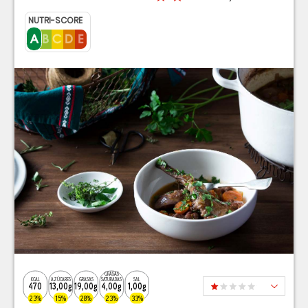
NUTRI-SCORE
GRASAS
KCAL
AZÚCARES
GRASAS
SATURADAS
SAL
470
13,00g
19,00g
4,00g
1,00g
23%
15%
28%
23%
33%