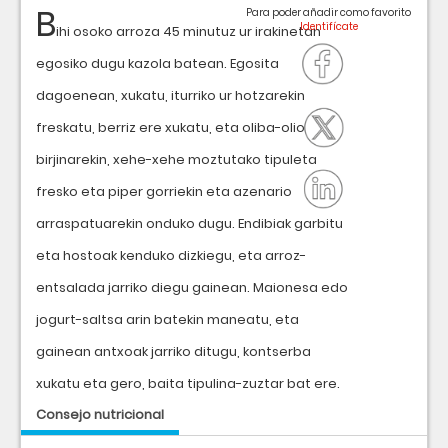
B
Para poder añadir como favorito
ihi osoko arroza 45 minutuz ur irakinetan
egosiko dugu kazola batean. Egosita
dagoenean, xukatu, iturriko ur hotzarekin
freskatu, berriz ere xukatu, eta oliba-olio
birjinarekin, xehe-xehe moztutako tipuleta
fresko eta piper gorriekin eta azenario
arraspatuarekin onduko dugu. Endibiak garbitu
eta hostoak kenduko dizkiegu, eta arroz-
entsalada jarriko diegu gainean. Maionesa edo
jogurt-saltsa arin batekin maneatu, eta
gainean antxoak jarriko ditugu, kontserba
xukatu eta gero, baita tipulina-zuztar bat ere.
Consejo nutricional